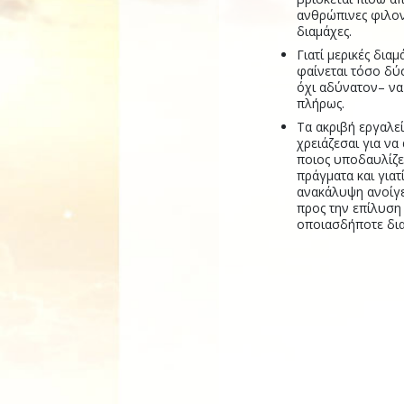
ανθρώπινες φιλονι
διαμάχες.
Γιατί μερικές διαμ
φαίνεται τόσο δύ
όχι αδύνατον– ν
πλήρως.
Τα ακριβή εργαλε
χρειάζεσαι για να
ποιος υποδαυλίζε
πράγματα και γιατ
ανακάλυψη ανοίγε
προς την επίλυση
οποιασδήποτε δια