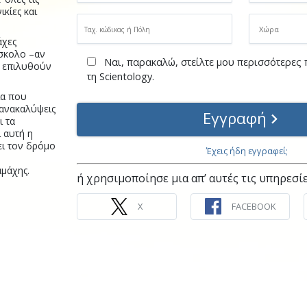
κίες και
άχες
σκολο –αν
Ναι, παρακαλώ, στείλτε μου περισσότερες
α επιλυθούν
τη Scientology.
ία που
 ανακαλύψεις
Εγγραφή
ι τα
ί αυτή η
ι τον δρόμο
Έχεις ήδη εγγραφεί;
μάχης.
ή χρησιμοποίησε μια απ’ αυτές τις υπηρεσί
X
FACEBOOK