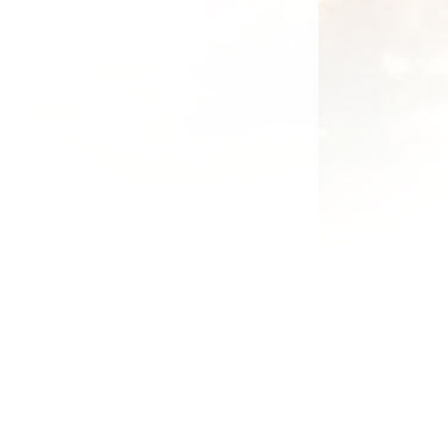
μένα.
ς