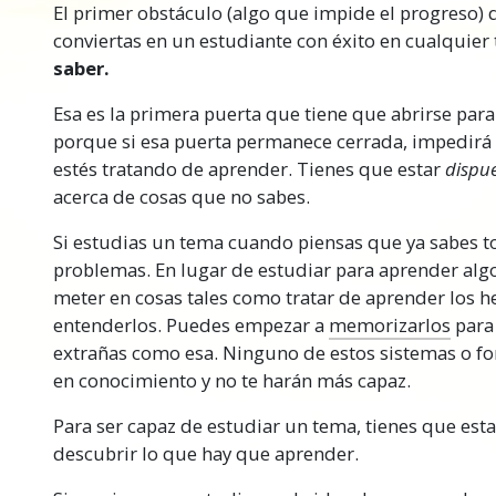
El primer obstáculo (algo que impide el progreso)
mejoría, no vas a tener demasiado éxito en lo qu
conviertas en un estudiante con éxito en cualquier
Pero si sabes y puedes usar la tecnología de est
saber.
exitoso, mejorar tu
seguridad
financiera y ser fe
Esa es la primera puerta que tiene que abrirse para 
haciendo.
porque si esa puerta permanece cerrada, impedirá
El mundo sigue
avanzando
con nuevas invencion
estés tratando de aprender. Tienes que estar
dispu
las cosas y más rápido, métodos más eficaces y e
acerca de cosas que no sabes.
Estos progresos ocurren en todo el mundo, cada
Si estudias un tema cuando piensas que ya sabes to
Solo para
mantener el ritmo
y permanecer actual
problemas. En lugar de estudiar para aprender algo 
descubrimientos en el mundo, tienes que ser cap
meter en cosas tales como tratar de aprender los h
entenderlos. Puedes empezar a
memorizarlos
para 
La Tecnología de Estudio, desarrollada por L. R
extrañas como esa. Ninguno de estos sistemas o fo
tecnología exacta y funcional que ha ayudado a 
en conocimiento y no te harán más capaz.
más éxito en la vida.
Para ser capaz de estudiar un tema, tienes que esta
Nota importan
descubrir lo que hay que aprender.
Al estudiar este curso, asegúrate muy bien de n