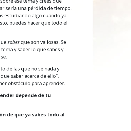
 sobre ese tema y crees que
 la que una persona
iar sería una pérdida de tiempo.
lve incapaz de aprender, es
ás estudiando algo cuando ya
dido.
Más
esto, puedes hacer que todo el
 que
sabes
que son valiosas. Se
tema y saber lo que sabes y
rse.
to de las que no sé nada y
 que saber acerca de ello”.
mer obstáculo para aprender.
render depende de tu
ión de que ya sabes todo al