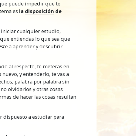
 que puede impedir que te
e haces.
 tema es
la
disposición
de
udio, puedes ser cada vez más
liz en lo que sea que estés
iniciar cualquier estudio,
 que entiendas lo que sea que
es, nuevas maneras de hacer
esto
a aprender y descubrir
ficientes de lograr metas.
 día.
do al respecto, te meterás en
izado con los nuevos
nuevo, y entenderlo, te vas a
az de estudiar y aprender.
echos, palabra por palabra sin
no olvidarlos y otras cosas
onald Hubbard, es una
rmas de hacer las cosas resultan
millones de personas a tener
r dispuesto a estudiar para
te
o pasar nunca una palabra