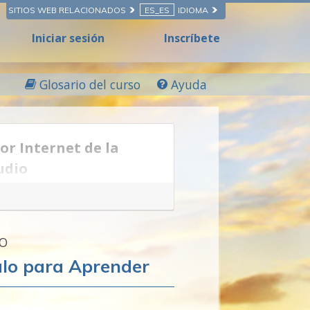
SITIOS WEB RELACIONADOS
ES_ES
IDIOMA
Iniciar sesión
Inscríbete
Glosario del curso
Ayuda
or Internet de la
udio
e un
arte
o
ciencia
, una forma
e o la ciencia en sí.
LO
estudiar realmente y tener
ulo para Aprender
o en la vida. Si no puedes
ender, nunca mejorarás. Y sin