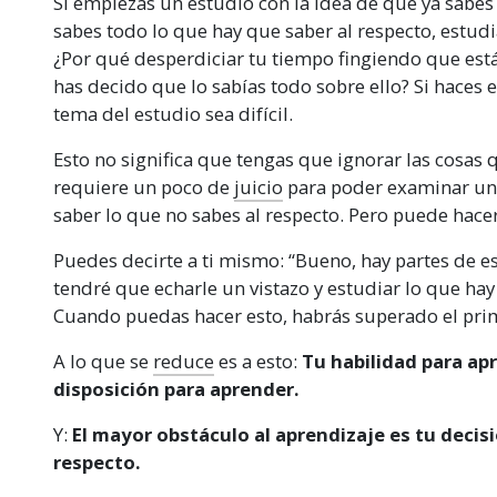
Si empiezas un estudio con la idea de que ya sabes
que no entiendas totalmente. La única razón por
sabes todo lo que hay que saber al respecto, estud
abandona un estudio, se siente confusa o se vue
¿Por qué desperdiciar tu tiempo fingiendo que est
porque ha pasado una palabra que no ha enten
has decido que lo sabías todo sobre ello? Si haces 
tema del estudio sea difícil.
Esto no significa que tengas que ignorar las cosas
requiere un poco de
juicio
para poder examinar un 
saber lo que no sabes al respecto. Pero puede hace
Puedes decirte a ti mismo: “Bueno, hay partes de es
tendré que echarle un vistazo y estudiar lo que hay
Cuando puedas hacer esto, habrás superado el pri
A lo que se
reduce
es a esto:
Tu habilidad para ap
disposición para aprender.
Y:
El mayor obstáculo al aprendizaje es tu decis
respecto.