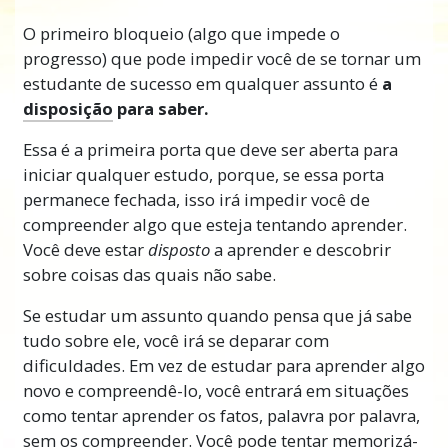
O primeiro bloqueio (algo que impede o
E você tem de saber como estudar para ser
progresso) que pode impedir você de se tornar um
bem-sucedido na vida. Se não consegue
estudante de sucesso em qualquer assunto é
a
estudar, você não consegue aprender e se não
disposição
para saber.
consegue aprender, nunca irá melhorar. E
sem melhora, você não encontrará muito
Essa é a primeira porta que deve ser aberta para
sucesso no que faz.
iniciar qualquer estudo, porque, se essa porta
permanece fechada, isso irá impedir você de
Mas se você conhecer e conseguir aplicar a
compreender algo que esteja tentando aprender.
tecnologia de estudo, você pode ser cada vez
Você deve estar
disposto
a aprender e descobrir
mais bem-sucedido, melhorar a sua
sobre coisas das quais não sabe.
segurança
financeira e ser feliz em tudo o que
fizer.
Se estudar um assunto quando pensa que já sabe
tudo sobre ele, você irá se deparar com
O mundo continua a
avançar
com novas
dificuldades. Em vez de estudar para aprender algo
invenções, novas maneiras de fazer coisas e
novo e compreendê-lo, você entrará em situações
métodos mais rápidos, mais eficientes e
como tentar aprender os fatos, palavra por palavra,
eficazes para alcançar objetivos. Esses
sem os compreender. Você pode tentar
memorizá-
desenvolvimentos acontecem em todo o