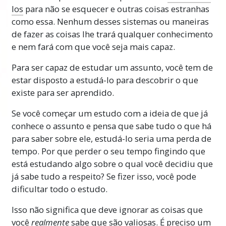
los
para não se esquecer e outras coisas estranhas
mundo, todos os dias.
como essa. Nenhum desses sistemas ou maneiras
Só que para
manter o ritmo
e acompanhar as
de fazer as coisas lhe trará qualquer conhecimento
novas descobertas no mundo, você tem de ser
e nem fará com que você seja mais capaz.
capaz de estudar e aprender.
Para ser capaz de estudar um assunto, você tem de
A Tecnologia de Estudo, desenvolvida por L.
estar disposto a estudá-lo para descobrir o que
Ron Hubbard, é uma tecnologia exata e
existe para ser aprendido.
funcional que tem ajudado milhões de
Se você começar um estudo com a ideia de que já
pessoas a se tornarem mais bem-sucedidas
conhece o assunto e pensa que sabe tudo o que há
na vida.
para saber sobre ele, estudá-lo seria uma perda de
Nota Importante
tempo. Por que perder o seu tempo fingindo que
está estudando algo sobre o qual você decidiu que
Ao fazer este curso, certifique-se muito,
já sabe tudo a respeito? Se fizer isso, você pode
muito bem de nunca deixar passar uma
dificultar todo o estudo.
palavra que não compreenda totalmente. A
única razão pela qual uma pessoa desiste de
Isso não significa que deve ignorar as coisas que
um estudo ou fica confusa ou incapaz de
você
realmente
sabe que são valiosas. É preciso um