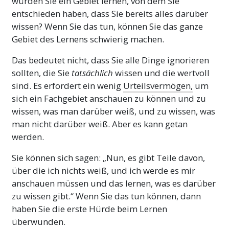
würden Sie ein Gebiet lernen, von dem Sie
darauf, dass Sie niemals über ein Wort
entschieden haben, dass Sie bereits alles darüber
hinweggehen, das Sie nicht vollständig
wissen? Wenn Sie das tun, können Sie das ganze
verstehen. Der einzige Grund, warum jemand
Gebiet des Lernens schwierig machen.
ein Studium aufgibt, verwirrt oder
lernunfähig wird, liegt darin, dass er über ein
Das bedeutet nicht, dass Sie alle Dinge ignorieren
nicht verstandenes Wort hinweggegangen ist.
sollten, die Sie
tatsächlich
wissen und die wertvoll
Mehr
sind. Es erfordert ein wenig
Urteilsvermögen,
um
sich ein Fachgebiet anschauen zu können und zu
wissen, was man darüber weiß, und zu wissen, was
man nicht darüber weiß. Aber es kann getan
werden.
Sie können sich sagen: „Nun, es gibt Teile davon,
über die ich nichts weiß, und ich werde es mir
anschauen müssen und das lernen, was es darüber
zu wissen gibt.“ Wenn Sie das tun können, dann
haben Sie die erste Hürde beim Lernen
überwunden.