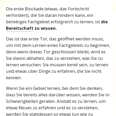
Sie lernen, wie man tatsächlich lernt und
Die erste Blockade (etwas, das Fortschritt
dabei erfolgreich ist.
verhindert), die Sie daran hindern kann, ein
beliebiges Fachgebiet erfolgreich zu lernen, ist
die
Und Sie müssen wissen, wie man lernt, um im
Bereitschaft
zu wissen.
Leben erfolgreich zu sein. Wenn Sie nicht
lernen können, können Sie sich kein Wissen
Das ist das erste Tor, das geöffnet werden muss,
aneignen, und wenn Sie sich kein Wissen
um mit dem Lernen eines Fachgebiets zu beginnen,
aneignen können, werden Sie nie besser
denn wenn dieses Tor geschlossen bleibt, wird es
werden. Und ohne Verbesserung werden Sie
Sie davon abhalten, das zu verstehen, was Sie zu
bei dem, was Sie tun, nicht viel Erfolg haben.
lernen versuchen. Sie müssen
bereit
sein, zu lernen
und etwas über Dinge zu erfahren, die Sie nicht
Aber wenn Sie die Technologie des
kennen.
Studierens kennen und anwenden können,
können Sie zunehmend erfolgreicher sein,
Wenn Sie ein Gebiet lernen, bei dem Sie denken,
Ihre finanzielle
Sicherheit
verbessern und bei
dass Sie bereits alles darüber wissen, werden Sie in
allem, was Sie tun, glücklich sein.
Schwierigkeiten geraten. Anstatt es zu lernen, um
etwas Neues zu erfahren und es zu verstehen,
Die Welt
entwickelt
sich immer weiter, mit
werden Sie stattdessen so etwas tun wie zu
neuen Erfindungen, neuen Möglichkeiten,