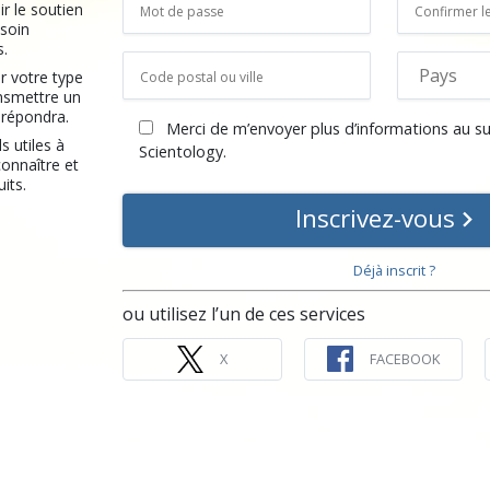
r le soutien
soin
s.
r votre type
ansmettre un
 répondra.
Merci de m’envoyer plus d’informations au su
s utiles à
Scientology.
 connaître et
its.
Inscrivez-vous
Déjà inscrit ?
ou utilisez l’un de ces services
X
FACEBOOK