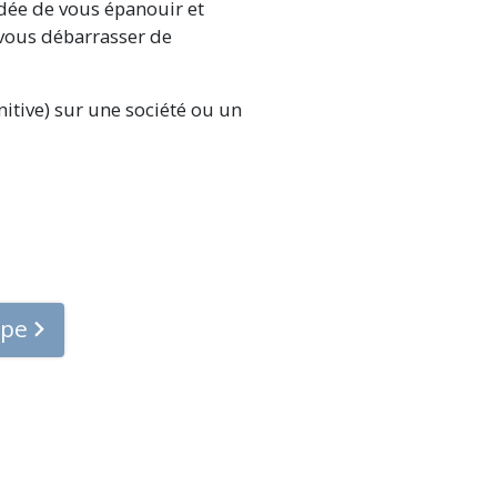
idée de vous épanouir et
vous débarrasser de
initive) sur une société ou un
ape