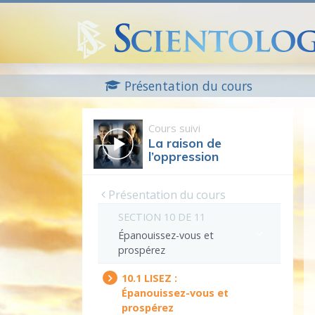
Présentation du cours
Cours suivi
La raison de
l’oppression
Présentation du cours
SECTION 10 DE 11
Épanouissez-vous
et
prospérez
10.‎1
LISEZ :
Épanouissez-vous
et
prospérez