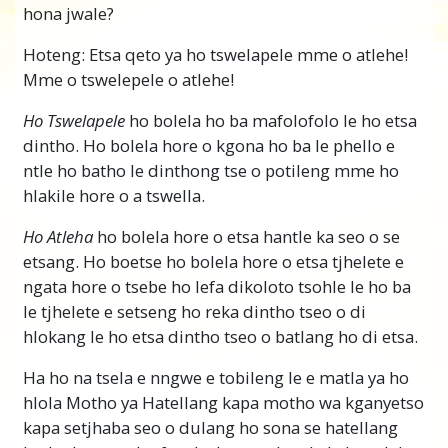
hona jwale?
Hoteng: Etsa qeto ya ho tswelapele mme o atlehe!
Mme o tswelepele o atlehe!
Ho Tswelapele
ho bolela ho ba mafolofolo le ho etsa
dintho. Ho bolela hore o kgona ho ba le phello e
ntle ho batho le dinthong tse o potileng mme ho
hlakile hore o a tswella.
Ho Atleha
ho bolela hore o etsa hantle ka seo o se
etsang. Ho boetse ho bolela hore o etsa tjhelete e
ngata hore o tsebe ho lefa dikoloto tsohle le ho ba
le tjhelete e setseng ho reka dintho tseo o di
hlokang le ho etsa dintho tseo o batlang ho di etsa.
Ha ho na tsela e nngwe e tobileng le e matla ya ho
hlola Motho ya Hatellang kapa motho wa kganyetso
kapa setjhaba seo o dulang ho sona se hatellang