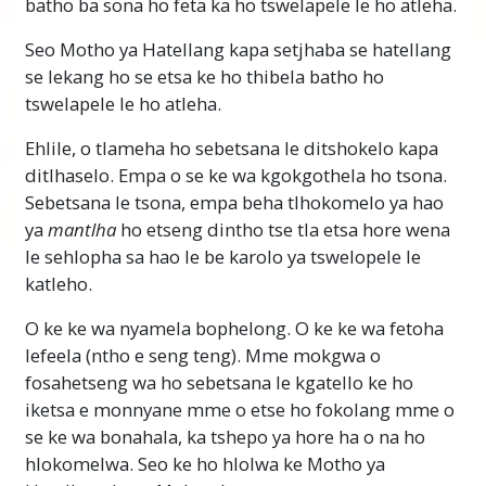
batho ba sona ho feta ka ho tswelapele le ho atleha.
Seo Motho ya Hatellang kapa setjhaba se hatellang
se lekang ho se etsa ke ho thibela batho ho
tswelapele le ho atleha.
Ehlile, o tlameha ho sebetsana le ditshokelo kapa
ditlhaselo. Empa o se ke wa kgokgothela ho tsona.
Sebetsana le tsona, empa beha tlhokomelo ya hao
ya
mantlha
ho etseng dintho tse tla etsa hore wena
le sehlopha sa hao le be karolo ya tswelopele le
katleho.
O ke ke wa nyamela bophelong. O ke ke wa fetoha
lefeela (ntho e seng teng). Mme mokgwa o
fosahetseng wa ho sebetsana le kgatello ke ho
iketsa e monnyane mme o etse ho fokolang mme o
se ke wa bonahala, ka tshepo ya hore ha o na ho
hlokomelwa. Seo ke ho hlolwa ke Motho ya