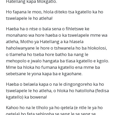
Hatellang kapa Mokgatlo.
Ho fapana le moo, hlola diteko tsa kgatello ka ho
tswelapele le ho atleha!
Haeba ha o ntse o bala sena o fihletswe ke
monahano wa hore haeba o ka tswelapele mme wa
atleha, Motho ya Hatellang a ka hlasela
haholwanyane le hore o tshwanela ho ba hlokolosi,
o tlameha ho tseba hore batho ba nang le
mehopolo e jwalo hangata ba tlasa kgatello e kgolo.
Mme ba hloka ho fumana kgatello ena mme ba
sebetsane le yona kapa ba e kgaohane.
Haeba o belaela kapa o na le dingongoreho ka ho
tswelapele le ho atleha, o hloka ho hatolloha (fedisa
kgatello) ka bowena!
Kahoo ho na le tlholo ya ho qetela (e ntle le ya ho
qetela) ho feta sehlopha se seng le se seng se