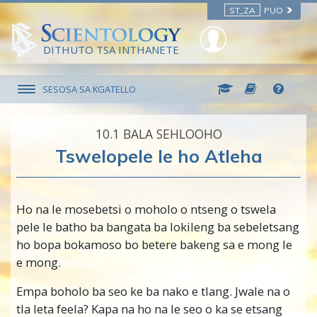
ST_ZA
PUO
DITHUTO TSA INTHANETE
SESOSA SA KGATELLO
10.‎1
BALA SEHLOOHO
Tswelopele le ho Atleha
Ho na le mosebetsi o moholo o ntseng o tswela
pele le batho ba bangata ba lokileng ba sebeletsang
ho bopa bokamoso bo betere bakeng sa e mong le
e mong.
Empa boholo ba seo ke ba nako e tlang. Jwale na o
tla leta feela? Kapa na ho na le seo o ka se etsang