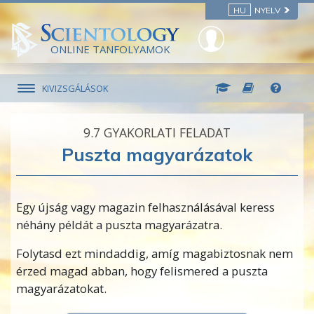
HU
NYELV
ONLINE TANFOLYAMOK
KIVIZSGÁLÁSOK
9.‎7
GYAKORLATI FELADAT
Puszta magyarázatok
Egy újság vagy magazin felhasználásával keress
néhány példát a puszta magyarázatra.
Folytasd ezt mindaddig, amíg magabiztosnak nem
érzed magad abban, hogy felismered a puszta
magyarázatokat.