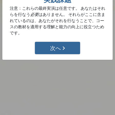
注意：これらの最終実演は任意です。 あなたはそれ
このステップを完了
らを行なう
必要
はありません。 それらがここに含ま
れているのは、あなたがそれを行なうことで、コー
スの教材を適用する理解と能力の向上に役立つため
です。
次へ