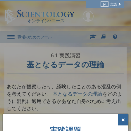
JA
言語
オンライン･コース
職場のためのツール
6.‎1
実践演習
基となるデータの理論
あなたが観察したり、経験したことのある混乱の例
を考えてください。
基となるデータの理論
をどのよ
うに混乱に適用できるかあなた自身のために考え出
してください。
×
注意：手順に十分慣れるまで必要なだけ、何度もこの実
践演習を繰り返し行なってください。
実践課題