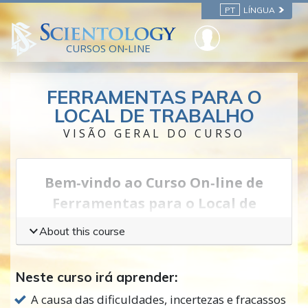
PT
LÍNGUA
CURSOS ON‑LINE
FERRAMENTAS PARA O
LOCAL DE TRABALHO
VISÃO GERAL DO CURSO
Bem‑vindo ao Curso On‑line de
Ferramentas para o Local de
Trabalho
About this course
Uma
ferramenta
é algo que pode usar para
melhorar as coisas ou fazer alguma coisa.
Neste curso irá aprender:
No mundo de hoje, há muitos problemas no
A causa das dificuldades, incertezas e fracassos