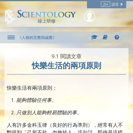
ZH
語言
線上研修
《人格的完整與誠實》
9.‎1
閱讀文章
快樂生活的兩項原則
快樂生活有兩項原則：
能夠體驗任何事。
只做別人能夠輕易體驗的事。
人有許多金科玉律（良好的行為準則），經常有人不
斷提到「己所不欲，勿施於人」這句話。即使是這樣