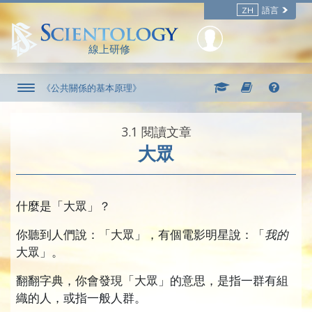
ZH
語言
線上研修
《公共關係的基本原理》
3.‎1
閱讀文章
大眾
什麼是「大眾」？
你聽到人們說：「
大眾」，有個電影明星說：「
我的
大眾」。
翻翻字典，你會發現「大眾」的意思，是指一群有組
織的人，或指一般人群。