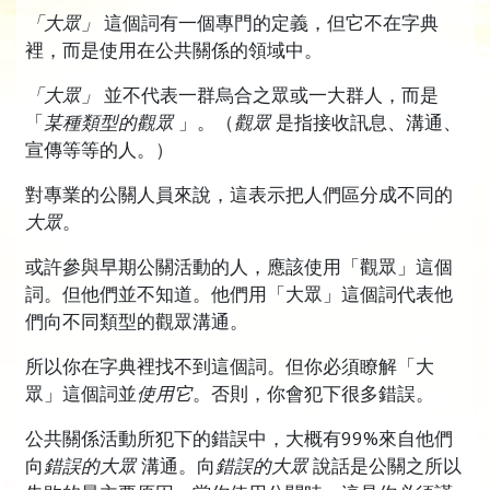
「大眾」
這個詞有一個專門的定義，但它不在字典
裡，而是使用在公共關係的領域中。
「大眾」
並不代表一群烏合之眾或一大群人，
而是
「
某種類型的觀眾
」。（
觀眾
是指接收訊息、溝通、
宣傳等等的人。）
對專業的公關人員來說，這表示把人們區分成不同的
大眾
。
或許參與早期公關活動的人，應該使用「觀眾」這個
詞。但他們並不知道。他們用「大眾」這個詞代表他
們向不同類型的觀眾溝通。
所以你在字典裡找不到這個詞。但你必須瞭解「大
眾」這個詞並
使用它
。否則，你會犯下很多錯誤。
公共關係活動所犯下的錯誤中，大概有99%來自他們
向
錯誤的大眾
溝通。向
錯誤的大眾
說話是公關之所以