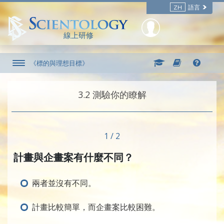
ZH
語言
線上研修
《標的與理想目標》
3.‎2
測驗你的瞭解
1 / 2
計畫與企畫案有什麼不同？
兩者並沒有不同。
計畫比較簡單，而企畫案比較困難。