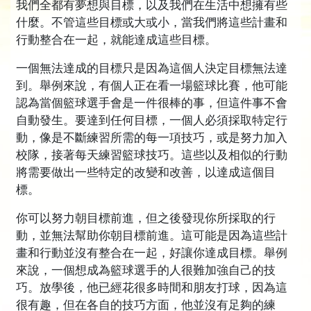
我們全都有夢想與目標，以及我們在生活中想擁有些
多過去失敗的計畫。
什麼。不管這些目標或大或小，當我們將這些計畫和
行動整合在一起，就能達成這些目標。
在組織這個主題上，L. 羅恩 賀伯特發現了許多
方法，讓人們與團體可以成功。他同時找出有效
一個無法達成的目標只是因為這個人決定目標無法達
的方法，以解決
人們最常遇到的困難，也就是無
到。舉例來說，有個人正在看一場籃球比賽，他可能
辦法讓目標和計畫成真。
認為當個籃球選手會是一件很棒的事，但這件事不會
自動發生。要達到任何目標，一個人必須採取特定行
在這個章節中，你將發現如何達成各種大大小小
動，像是不斷練習所需的每一項技巧，或是努力加入
的目標。計畫
可以
被完成，只要遵循一些簡單
校隊，接著每天練習籃球技巧。這些以及相似的行動
步驟。你將學到這些步驟是什麼，以及如何加以
將需要做出一些特定的改變和改善，以達成這個目
應用以達成自己、家庭、團體、事業或其他方面
標。
的目標。你將會發現你的美夢可以成真。
你可以努力朝目標前進，但之後發現你所採取的行
重要說明
動，並無法幫助你朝目標前進。這可能是因為這些計
研讀本研修時，要十分確定自己沒有跳過任何一
畫和行動並沒有整合在一起，好讓你達成目標。舉例
個沒有完全瞭解的字詞。一個人會放棄某一科
來說，一個想成為籃球選手的人很難加強自己的技
目、感到困惑或無法學習，唯一的原因，就是他
巧。放學後，他已經花很多時間和朋友打球，因為這
跳過了一個不瞭解的字詞。
更多
很有趣，但在各自的技巧方面，他並沒有足夠的練