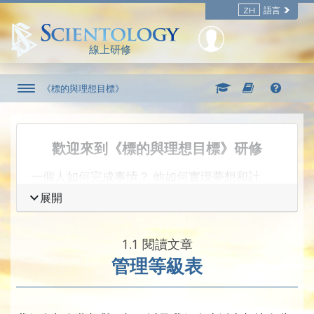
ZH
語言
線上研修
《標的與理想目標》
歡迎來到《標的與理想目標》研修
一個人如何完成事情？ 他如何實現夢想和計
畫？
在我們之中，
許多人對「想做什麼」或
展開
「想擁有什麼」有自己的想法，但通常只是想想
而已。在生活中，我們也許有些問題，或想做一
1.‎1
閱讀文章
些事，但問題通常太難解決，甚至無法
達成
。
管理等級表
人、公司甚至一個國家在計畫以及完成事情方
面，可能都會遇到困難。回顧歷史，你可以發現
許多這樣的例子。古老城市中毀壞的建築代表許