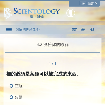
ZH
語言
線上研修
《標的與理想目標》
4.‎2
測驗你的瞭解
1 / 1
標的必須是某種可以被完成的東西。
正確
錯誤