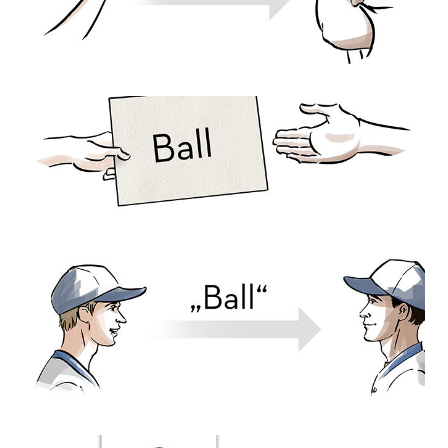
lernunfähig wird, liegt darin, dass er über ein
nicht verstandenes Wort hinweggegangen ist.
Mehr