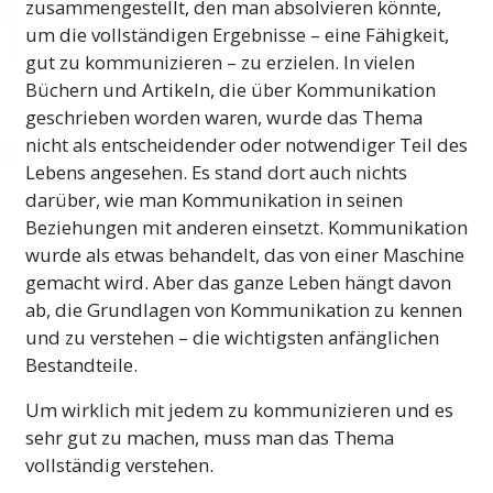
zusammengestellt, den man absolvieren könnte,
Entdeckungen gemacht, die er in seinen
um die vollständigen
Ergebnisse – eine
Fähigkeit,
Vorträgen, Büchern und Schriften
gut zu kommunizieren – zu erzielen. In vielen
aufgezeichnet
hat. Er entwickelte höchst
Büchern und Artikeln, die über Kommunikation
erfolgreiche Methoden, um Menschen zu
geschrieben worden waren, wurde das Thema
helfen, die Teile von Kommunikation zu
nicht als entscheidender oder notwendiger Teil des
verstehen und zu lernen, wie sie ihre
Lebens angesehen. Es stand dort auch nichts
Fähigkeit, mit anderen zu kommunizieren,
darüber, wie man Kommunikation in seinen
verbessern können. Seine Entdeckungen auf
Beziehungen mit anderen einsetzt. Kommunikation
nur diesem einen
Gebiet – Kommunikation –
wurde als etwas behandelt, das von einer Maschine
werden
täglich von Millionen von Menschen
gemacht wird. Aber das ganze Leben hängt davon
auf der ganzen Welt mit enormem Erfolg
ab, die Grundlagen von Kommunikation zu kennen
verwendet.
und zu verstehen – die wichtigsten anfänglichen
Bestandteile.
In diesem Kapitel werden Sie lernen, was gute
Kommunikation ist und wie man schlechte
Um wirklich mit jedem zu kommunizieren und es
Kommunikation erkennt. Sie werden lernen,
sehr gut zu machen, muss man das Thema
was die Bestandteile von Kommunikation
vollständig verstehen.
sind und wie man sie verwendet, wenn man