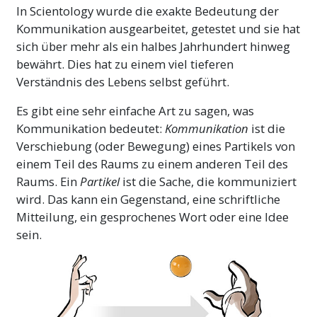
In Scientology wurde die exakte Bedeutung der
mit anderen kommuniziert.
Kommunikation ausgearbeitet, getestet und sie hat
Wenn Sie die Bestandteile von
sich über mehr als ein halbes Jahrhundert hinweg
Kommunikation verstehen und lernen, wie
bewährt. Dies hat zu einem viel tieferen
man sie verwendet, werden Sie wertvolle
Verständnis des Lebens selbst geführt.
Hilfsmittel
haben, die Sie für immer
Es gibt eine sehr einfache Art zu sagen, was
verwenden können.
Kommunikation bedeutet:
Kommunikation
ist die
L. Ron Hubbard schrieb einmal, dass ein
Verschiebung (oder Bewegung) eines Partikels von
Mensch so lebendig ist, wie er
einem Teil des Raums zu einem anderen Teil des
kommunizieren kann.
Raums. Ein
Partikel
ist die Sache, die kommuniziert
wird. Das kann ein Gegenstand, eine schriftliche
Wichtiger Hinweis
Mitteilung, ein gesprochenes Wort oder eine Idee
sein.
Achten Sie bei diesem Kurs sehr sorgfältig
darauf, dass Sie niemals über ein Wort
hinweggehen, das Sie nicht vollständig
verstehen. Der einzige Grund, warum jemand
ein Studium aufgibt, verwirrt oder