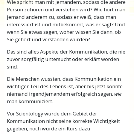
Wie spricht man mit jemandem, sodass die andere
Kommunikation ist eine Aktivität im Leben,
Person zuhören und verstehen wird? Wie hört man
die allen gemeinsam ist. Sie ist einer der
jemand anderem zu, sodass er weiß, dass man
wichtigsten Bestandteile von Verstehen. Und
interessiert ist und mitbekommt, was er sagt? Und
wenn Sie Ihr Verstehen verbessern wollen,
wenn Sie etwas sagen, woher wissen Sie dann, ob
erfolgreicher sein wollen, ein glücklicherer
Sie gehört und verstanden wurden?
Mensch sein wollen und anderen um sich
herum helfen wollen, glücklicher zu sein,
Das sind alles Aspekte der Kommunikation, die nie
müssen Sie gut kommunizieren.
zuvor sorgfältig untersucht oder erklärt worden
sind.
Genau so, wie Sie Ihr Verstehen verbessern
können, indem Sie kommunizieren, können
Die Menschen wussten, dass Kommunikation ein
Sie Ihre Kommunikation verbessern, indem
wichtiger Teil des Lebens ist, aber bis jetzt konnte
Sie verstehen, was Kommunikation ist und
niemand irgendjemandem erfolgreich sagen,
wie
wie Sie Ihre Fähigkeit, mit anderen zu
man kommuniziert.
kommunizieren, verbessern können.
Vor Scientology wurde dem Gebiet der
L. Ron Hubbard hat sich sehr eingehend mit
Kommunikation nicht seine korrekte Wichtigkeit
dem Gebiet der Kommunikation
gegeben, noch wurde ein Kurs dazu
auseinandergesetzt und bedeutende