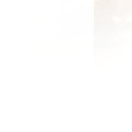
μένα.
ς