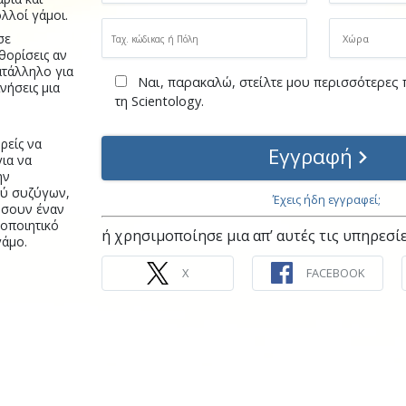
λλοί γάμοι.
σε
θορίσεις αν
ατάλληλο για
Ναι, παρακαλώ, στείλτε μου περισσότερες
νήσεις μια
τη Scientology.
ρείς να
Εγγραφή
για να
ην
ξύ συζύγων,
Έχεις ήδη εγγραφεί;
ήσουν έναν
νοποιητικό
ή χρησιμοποίησε μια απ’ αυτές τις υπηρεσί
γάμο.
X
FACEBOOK