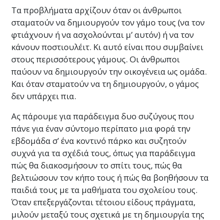
να επαναφέρουν τον γάμο τους στο μονοπάτι
Τα προβλήματα αρχίζουν όταν οι άνθρωποι
της ευτυχίας.
σταματούν να δημιουργούν τον γάμο τους (να τον
φτιάχνουν ή να ασχολούνται μ’ αυτόν) ή να τον
Σημαντική Σημείωση
κάνουν ποστιουλέιτ. Κι αυτό είναι που συμβαίνει
στους περισσότερους γάμους. Οι άνθρωποι
Καθώς θα κάνεις αυτό το μάθημα, να είσαι
παύουν να δημιουργούν την οικογένεια ως ομάδα.
απόλυτα βέβαιος ότι δεν προσπερνάς ποτέ
Και όταν σταματούν να τη δημιουργούν, ο γάμος
μια λέξη που δεν κατανοείς πλήρως. Ο μόνος
δεν υπάρχει πια.
λόγος για τον οποίο εγκαταλείπει κανείς τη
μελέτη ενός θέματος ή παθαίνει σύγχυση ή
Ας πάρουμε για παράδειγμα δυο συζύγους που
καταντάει ανίκανος να μάθει είναι το γεγονός
πάνε για έναν σύντομο περίπατο μια φορά την
ότι συνέχισε να μελετά μετά από μια λέξη
εβδομάδα σ’ ένα κοντινό πάρκο και συζητούν
που δεν καταλάβαινε.
Περισσότερα
συχνά για τα σχέδιά τους, όπως για παράδειγμα
πώς θα διακοσμήσουν το σπίτι τους, πώς θα
βελτιώσουν τον κήπο τους ή πώς θα βοηθήσουν τα
παιδιά τους με τα μαθήματα του σχολείου τους.
Όταν επεξεργάζονται τέτοιου είδους πράγματα,
μιλούν μεταξύ τους σχετικά με τη δημιουργία της