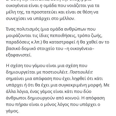
οικογένεια είναι
η
ομάδα που νοιάζεται για τα
μόνο για να δημιουργήσουμε έναν
μέλη της, τα προστατεύει και είναι σε θέση να
επιτυχημένο γάμο, όπου και οι δύο
συνεχίσει να υπάρχει στο μέλλον.
σύντροφοι είναι ευτυχισμένοι και τα
πηγαίνουν καλά, αλλά επίσης για να πάρουμε
Ένας πολιτισμός (μια ομάδα ανθρώπων που
έναν γάμο που δεν τα πάει καλά και να τον
μοιράζονται τις ίδιες πεποιθήσεις, τρόπο ζωής,
διασώσουμε ώστε να τα πηγαίνει καλά.
παραδόσεις κ.λπ.) θα καταστραφεί ή θα χαθεί αν το
βασικό δομικό στοιχείο του –η οικογένεια–
Τα εργαλεία για να δημιουργήσουμε έναν
εξαφανιστεί.
ευτυχισμένο και επιτυχημένο γάμο είναι
πολύ απλά και ο καθένας μπορεί να τα
Η σχέση του γάμου είναι μια σχέση που
γνωρίζει και να τα χρησιμοποιεί. Όταν
δημιουργείται με ποστιουλέιτ.
Ποστιουλέιτ
καταλάβεις ποια είναι αυτά τα εργαλεία και
σημαίνει μια απόφαση που έχει ληφθεί ότι κάτι
μάθεις πώς να τα χρησιμοποιείς –κάτι το
υπάρχει ή ότι θα έχει μια συγκεκριμένη μορφή. Με
οποίο θα μάθεις σε αυτό το μάθημα–,
άλλα λόγια, ένας γάμος είναι κάτι που δύο
μπορείς να κάνεις τον γάμο σου ακόμα πιο
άνθρωποι δημιουργούν από κοινού. Η απόφαση
πετυχημένο. Και θα έχεις επίσης στα χέρια
που πήραν είναι ο μόνος λόγος που υπάρχει ο
σου τα εργαλεία για να βοηθήσεις άλλα
γάμος.
ζευγάρια που αντιμετωπίζουν προβλήματα