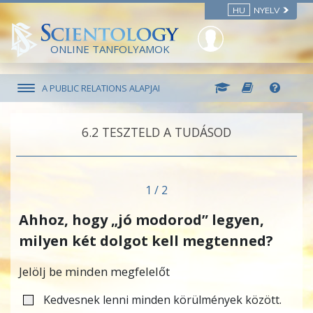
HU
NYELV
ONLINE TANFOLYAMOK
A PUBLIC RELATIONS ALAPJAI
6.‎2
TESZTELD A TUDÁSOD
1 / 2
Ahhoz, hogy „jó modorod” legyen,
milyen két dolgot kell megtenned?
Jelölj be minden megfelelőt
Kedvesnek lenni minden körülmények között.