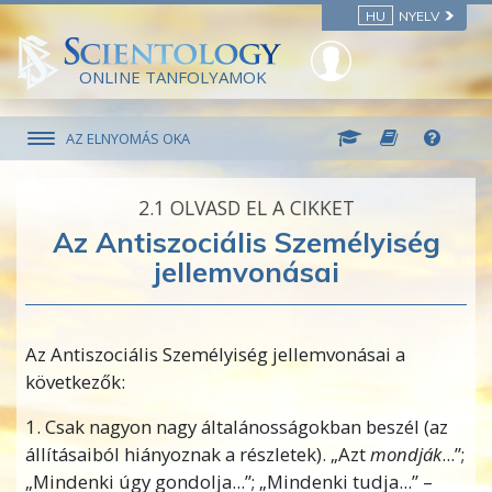
HU
NYELV
ONLINE TANFOLYAMOK
AZ ELNYOMÁS OKA
2.‎1
OLVASD EL A CIKKET
Az Antiszociális Személyiség
jellemvonásai
Az Antiszociális Személyiség jellemvonásai a
következők:
1. Csak nagyon nagy általánosságokban beszél (az
állításaiból hiányoznak a részletek). „Azt
mondják
...”;
„Mindenki úgy gondolja...”; „Mindenki tudja...” –