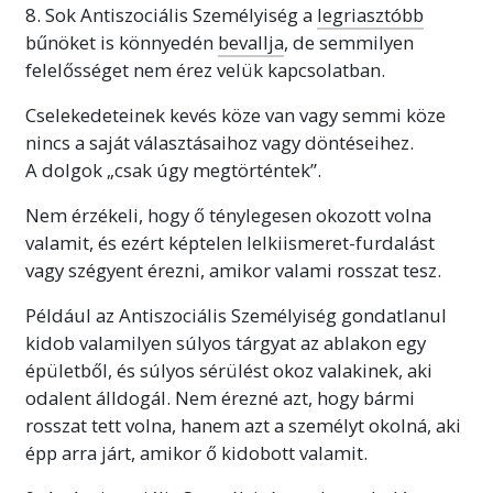
8. Sok Antiszociális Személyiség a
legriasztóbb
bűnöket is könnyedén
bevallja
, de semmilyen
felelősséget nem érez velük kapcsolatban.
Cselekedeteinek kevés köze van vagy semmi köze
nincs a saját választásaihoz vagy döntéseihez.
A dolgok „csak úgy megtörténtek”.
Nem érzékeli, hogy ő ténylegesen okozott volna
valamit, és ezért képtelen lelkiismeret-furdalást
vagy szégyent érezni, amikor valami rosszat tesz.
Például az Antiszociális Személyiség gondatlanul
kidob valamilyen súlyos tárgyat az ablakon egy
épületből, és súlyos sérülést okoz valakinek, aki
odalent álldogál. Nem érezné azt, hogy bármi
rosszat tett volna, hanem azt a személyt okolná, aki
épp arra járt, amikor ő kidobott valamit.