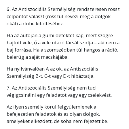
6. Az Antiszociális Személyiség rendszeresen rossz
célpontot választ (rosszul nevezi meg a dolgok
okát) a dühe kitöltéséhez.
Ha az autóján a gumi defektet kap, mert szögre
hajtott vele, ő a vele utazó társát szidja
–
aki nem a
baj forrása. Ha a szomszédban túl hangos a rádió,
belerúg a saját macskájába.
Ha nyilvánvalóan A az ok, az Antiszociális
Személyiség B-t, C-t vagy D-t hibáztatja.
7. Az Antiszociális Személyiség nem tud
végigcsinálni egy feladatot vagy egy cselekvést.
Az ilyen személy körül felgyülemlenek a
befejezetlen feladatok és az olyan dolgok,
amelyeket elkezdett, de soha nem fejezett be.