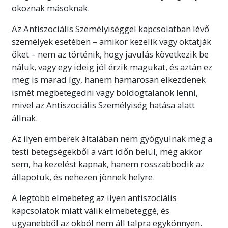
okoznak másoknak.
Az Antiszociális Személyiséggel kapcsolatban lévő
személyek esetében – amikor kezelik vagy oktatják
őket – nem az történik, hogy javulás következik be
náluk, vagy egy ideig jól érzik magukat, és aztán ez
meg is marad így, hanem hamarosan elkezdenek
ismét megbetegedni vagy boldogtalanok lenni,
mivel az Antiszociális Személyiség hatása alatt
állnak.
Az ilyen emberek általában nem gyógyulnak meg a
testi betegségekből a várt időn belül, még akkor
sem, ha kezelést kapnak, hanem rosszabbodik az
állapotuk, és nehezen jönnek helyre.
A legtöbb elmebeteg az ilyen antiszociális
kapcsolatok miatt válik elmebeteggé, és
ugyanebből az okból nem áll talpra egykönnyen.