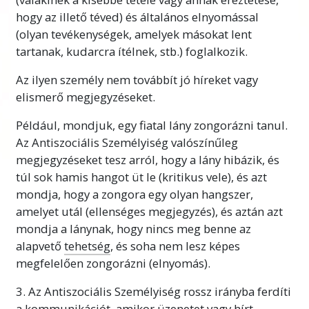
hogy az illető téved) és általános elnyomással
(olyan tevékenységek, amelyek másokat lent
tartanak, kudarcra ítélnek, stb.) foglalkozik.
Az ilyen személy nem továbbít jó híreket vagy
elismerő
megjegyzéseket.
Például, mondjuk, egy fiatal lány zongorázni tanul.
Az Antiszociális Személyiség valószínűleg
megjegyzéseket tesz arról, hogy a lány hibázik, és
túl sok hamis hangot üt le (kritikus vele), és azt
mondja, hogy a zongora egy olyan hangszer,
amelyet utál (ellenséges megjegyzés), és aztán azt
mondja a lánynak, hogy nincs meg benne az
alapvető
tehetség
, és soha nem lesz képes
megfelelően zongorázni (elnyomás).
3. Az Antiszociális Személyiség rossz irányba ferdíti
a kommunikációt, amikor üzenetet vagy hírt