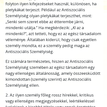
folyton ilyen kifejezéseket használ, különösen, ha
pletykákat terjeszt. Például az Antiszociális
Személyiség olyan pletykákat terjeszthet, mint:
„Senki sem szeret ebbe az étterembe járni,
mindenki utálja.” Ha megkérdezik: „
Ki
az a
mindenki?”, azt tetteti, hogy ez az egész társadalom
véleménye. Általában kiderül, hogy csak egyetlen
személy mondta, ez a személy pedig maga az
Antiszociális Személyiség.
Ez számára természetes, hiszen az Antiszociális
Személyiség szemében az egész társadalom egy
nagy ellenséges
általánosság, amely összeesküdött
kimondottan (személy szerint) az Antiszociális
Személyiség ellen.
2. Az ilyen személy főleg rossz hírekkel, kritikus
vagy ellenséges megjegyzésekkel, leértékeléssel
(valakinek a kisebbé tétele vagy annak éreztetése,