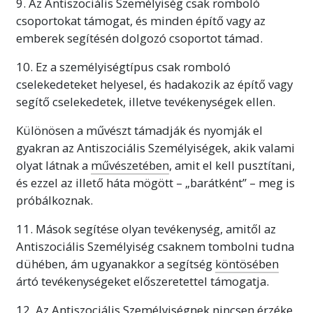
9. Az Antiszociális Személyiség csak romboló
csoportokat támogat, és minden építő
vagy az
emberek segítésén dolgozó csoportot támad.
10. Ez a személyiségtípus csak romboló
cselekedeteket helyesel, és hadakozik az építő vagy
segítő cselekedetek, illetve tevékenységek ellen.
Különösen a művészt támadják és nyomják el
gyakran az Antiszociális Személyiségek, akik valami
olyat látnak a
művészetében
, amit el kell pusztítani,
és ezzel az illető háta mögött – „barátként” – meg is
próbálkoznak.
11. Mások segítése olyan tevékenység, amitől az
Antiszociális Személyiség csaknem tombolni tudna
dühében, ám ugyanakkor a segítség
köntösében
ártó tevékenységeket előszeretettel támogatja.
12. Az Antiszociális Személyiségnek nincsen érzéke