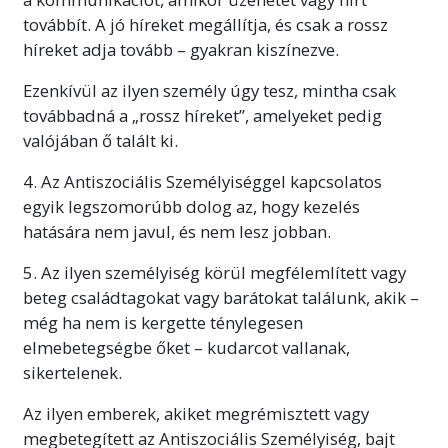
továbbít. A jó híreket megállítja, és csak a rossz
híreket adja tovább – gyakran kiszínezve.
Ezenkívül az ilyen személy úgy tesz, mintha csak
továbbadná a „rossz híreket”, amelyeket pedig
valójában ő talált ki.
4. Az Antiszociális Személyiséggel kapcsolatos
egyik legszomorúbb dolog az, hogy kezelés
hatására nem javul, és nem lesz jobban.
5. Az ilyen személyiség körül
megfélemlített vagy
beteg családtagokat vagy barátokat találunk, akik –
még ha nem is kergette ténylegesen
elmebetegségbe őket – kudarcot vallanak,
sikertelenek.
Az ilyen emberek, akiket megrémisztett vagy
megbetegített az Antiszociális Személyiség, bajt