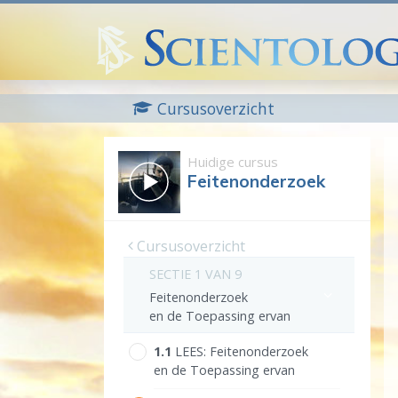
Cursusoverzicht
Huidige cursus
Feitenonderzoek
Cursusoverzicht
SECTIE 1 VAN 9
Feitenonderzoek
en de Toepassing ervan
1.‎1
LEES:
Feitenonderzoek
en de Toepassing ervan