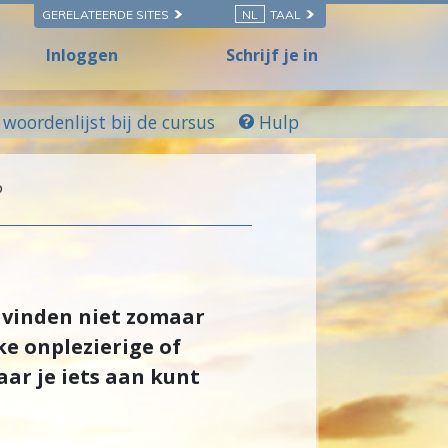
GERELATEERDE SITES
NL
TAAL
Inloggen
Schrijf je in
woordenlijst bij de cursus
Hulp
P
e vinden niet zomaar
ke onplezierige of
ar je iets aan kunt