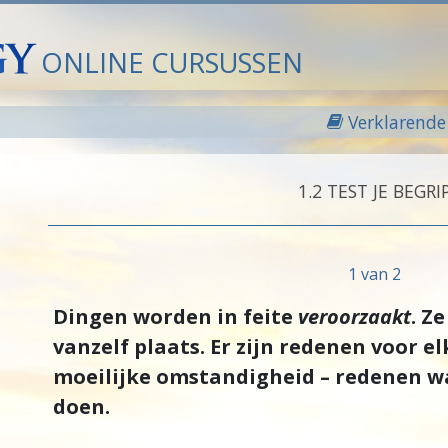
ONLINE CURSUSSEN
Verklarende 
1.‎2
TEST JE BEGRI
1 van 2
Dingen worden in feite
veroorzaakt
. Z
vanzelf plaats. Er zijn redenen voor el
moeilijke omstandigheid – redenen wa
doen.