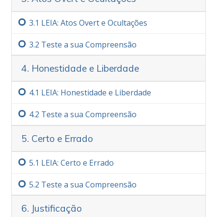
Nota Importante
3.‏1
LEIA: Atos Overt e Ocultações
Ao fazer este curso, certifique-se muito,
3.‏2
Teste a sua Compreensão
muito bem de nunca deixar passar uma
palavra que não compreenda totalmente. A
4. Honestidade e Liberdade
única razão pela qual uma pessoa desiste de
um estudo ou fica confusa ou incapaz de
4.‏1
LEIA: Honestidade e Liberdade
aprender é porque deixou passar uma
palavra que não foi compreendida.
Mais
4.‏2
Teste a sua Compreensão
5. Certo e Errado
5.‏1
LEIA: Certo e Errado
5.‏2
Teste a sua Compreensão
6. Justificação