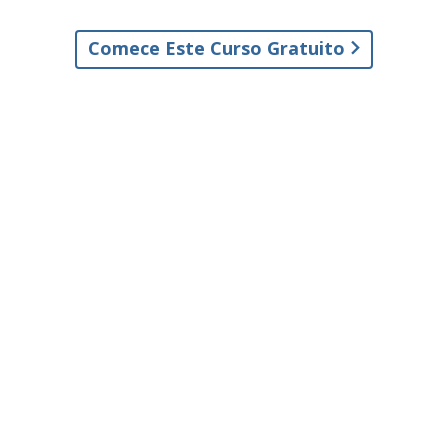
Comece Este Curso Gratuito
© 2001–2026 Igreja de Scientology Internacional. Todos os Direitos
Reservados.
Política de Privacidade
•
Política de Cookies
•
Termos de Uso