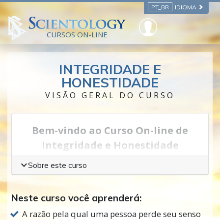
PT_BR
IDIOMA
CURSOS ON-LINE
INTEGRIDADE E
HONESTIDADE
VISÃO GERAL DO CURSO
Bem-vindo ao Curso On-line de
Integridade e Honestidade
Pode-se dizer que a
integridade
é saber e fazer
Sobre este curso
o que você sabe que é verdadeiro e correto,
apesar de qualquer coisa em contrário. O que
Neste curso você aprenderá:
faz você perder a sua integridade e, com ela, o
A razão pela qual uma pessoa perde seu senso
seu
autorrespeito
? Como este pode ser