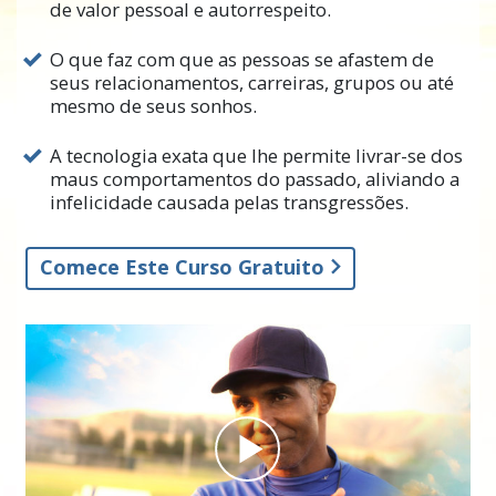
de valor pessoal e autorrespeito.
recuperado?
O que faz com que as pessoas se afastem de
E o que faz com que as pessoas
se retirem
da
seus relacionamentos, carreiras, grupos ou até
vida? Deixem um trabalho de que
mesmo de seus sonhos.
costumavam gostar? Ou desistam das
atividades que antes significavam tanto para
A tecnologia exata que lhe permite livrar-se dos
elas? A gente sabe de pessoas que
maus comportamentos do passado, aliviando a
despedaçam casamentos e vão embora sem
infelicidade causada pelas transgressões.
nenhuma razão lógica. Até agora, não havia
nenhuma saída para esse problema sério.
Comece Este Curso Gratuito
Uma pessoa pode se sentir mal pelo que fez
no passado e não parece ser capaz de
conseguir qualquer alívio. Mas lamentar o
passado não precisa arrancar você do
envolvimento no presente.
L. Ron Hubbard descobriu o que realmente
faz com que as pessoas se retirem do