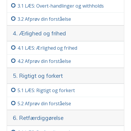
Vigtig bemærkning
3.‏1
LÆS: Overt-handlinger og withholds
Når du tager dette kursus, så vær meget
3.‏2
Afprøv din forståelse
sikker på, at du aldrig går forbi et ord, du ikke
fuldt ud forstår. Den eneste grund til, at en
4. Ærlighed og frihed
person opgiver et studium eller bliver
forvirret eller ude af stand til at lære noget,
4.‏1
LÆS: Ærlighed og frihed
er, at han er gået forbi et ord, han ikke
forstod.
Mere
4.‏2
Afprøv din forståelse
5. Rigtigt og forkert
5.‏1
LÆS: Rigtigt og forkert
5.‏2
Afprøv din forståelse
6. Retfærdiggørelse