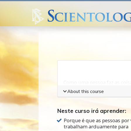
Como uma pessoa faz as cois
de nós
temos ideias do que 
About this course
Ou talvez temos problemas na
impossíveis de
atingir
.
Neste curso irá aprender:
Pessoas, empresas e até país
Porque é que as pessoas por 
olhar mais atrás na história,
trabalham arduamente para
mostram muitos planos que 