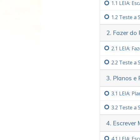
1.‏1
LEIA: Esc
1.‏2
Teste a
2. Fazer d
2.‏1
LEIA: Fa
2.‏2
Teste a
3. Planos e
3.‏1
LEIA: Pl
3.‏2
Teste a
4. Escrever
4.‏1
LEIA: Es