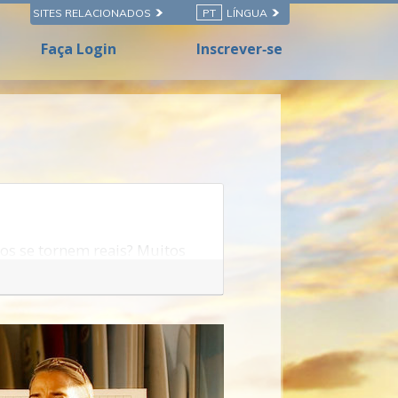
SITES RELACIONADOS
PT
LÍNGUA
Faça Login
Inscrever‑se
os se tornem reais
? Muitos
ontinuam só no pensamento.
ceis, ou até mesmo
s coisas acontecerem. Ao
 em ruínas em cidades antigas