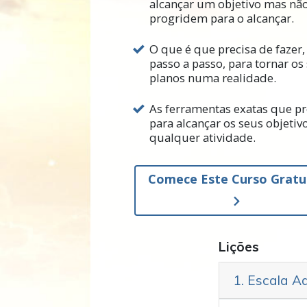
alcançar um objetivo mas nã
progridem para o alcançar.
L. Ron Hubbard descobriu mu
organização. Ele também ela
O que é que precisa de fazer,
é não ser capaz de fazer com 
passo a passo, para tornar os
planos numa realidade.
Neste capítulo, descobrirá c
isso é feito por meio de segu
As ferramentas exatas que pr
para alcançar os seus objeti
atingir objetivos para si mes
qualquer atividade.
realidade.
Comece Este Curso Gratu
Ao fazer este curso, certifi
totalmente. A única razão pe
porque deixou passar uma pa
Lições
1. Escala Ad