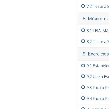
7.‏2
Teste a
8. Máximas
8.‏1
LEIA: Má
8.‏2
Teste a
9. Exercício
9.‏1
Estabele
9.‏2
Use a Es
9.‏3
Faça o P
9.‏4
Faça o P