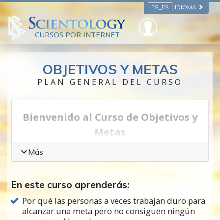
ES_ES
IDIOMA
CURSOS POR INTERNET
OBJETIVOS Y METAS
PLAN GENERAL DEL CURSO
Bienvenido al Curso de Objetivos y
Metas
¿Cómo hace una persona que las cosas se
Más
hagan? ¿Cómo hace realidad sus sueños y
planes
? Muchos de nosotros
tenemos ideas
En este curso aprenderás:
de lo que queremos hacer o tener y a
Por qué las personas a veces trabajan duro para
menudo siguen siendo algo en lo que
alcanzar una meta pero no consiguen ningún
pensamos. O tal vez tenemos problemas en la