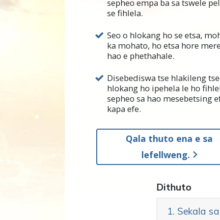
sepheo empa ba sa tswele pe
se fihlela.
Tabeng ya mokgatlo, L. Ron H
O boetse a sebedisa ditsela t
Seo o hlokang ho se etsa, mo
ho se kgone ho etsa hore diph
ka mohato, ho etsa hore mere
hao e phethahale.
Kgaolong ena, o tla fumana k
phethwa mme hona ho etswa ka
Disebediswa tse hlakileng tse
hlokang ho ipehela le ho fihle
o ka e sebedisa jwang ho fihle
sepheo sa hao mesebetsing e
tsa hao di ka fetoha tsa nnete.
kapa efe.
Qala thuto ena e sa
Ha o etsa thuto ena, etsa bonn
lefellweng.
motho a tlohelang ho ithuta k
sa le utlwisise.
Di sa le teng
Dithuto
1. Sekala s