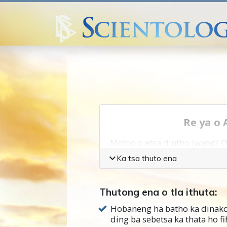
Re ya o
Motho o etsa dintho jwang? O 
na le mehopolo ya seo re batl
Ka tsa thuto ena
sona. Kapa mohlomong re na l
boima haholo kapa di bile di
Thutong ena o tla ithuta:
Batho, dikgwebo esita le dinah
Hobaneng ha batho ka dinako
fumana mehlala e mengata ya 
ding ba sebetsa ka thata ho fi
atlehang.