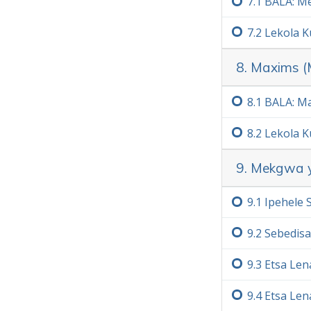
7.‏1
BALA: Me
7.‏2
Lekola K
8. Maxims (
8.‏1
BALA: Ma
8.‏2
Lekola K
9. Mekgwa y
9.‏1
Ipehele 
9.‏2
Sebedisa
9.‏3
Etsa Len
9.‏4
Etsa Len