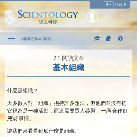
ZH
語言
線上研修
《組織的基本原理》
2.‎1
閱讀文章
基本組織
什麼是組織？
大多數人對「組織」抱持許多想法，但他們並沒有把
它視為是一種活動，而這需要眾人參與，
一同
合作好
完成
事情。
讓我們來看看到底什麼是組織。