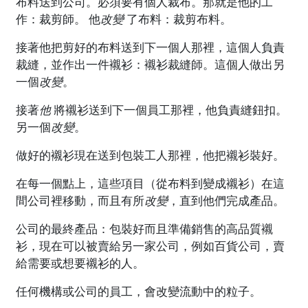
布料送到公司。必須要有個人裁布。那就是他的工
作：裁剪師。
他
改變
了布料：裁剪布料。
接著他把剪好的布料送到下一個人那裡，這個人負責
裁縫，並作出一件襯衫：襯衫裁縫師。這個人做出另
一個
改變
。
接著
他
將襯衫送到下一個員工那裡，他負責縫鈕扣。
另一個
改變
。
做好的襯衫現在送到包裝工人那裡，他把襯衫裝好。
在每一個點上，這些項目（從布料到變成襯衫）在這
間公司裡移動，而且有所
改變
，直到他們完成產品。
公司的最終產品：包裝好而且準備銷售的高品質襯
衫，現在可以被賣給另一家公司，例如百貨公司，賣
給需要或想要襯衫的人。
任何機構或公司的員工，會改變流動中的粒子。