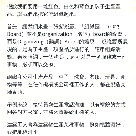
假設我們要用一堆紅色、白色和藍色的珠子生產產
品。讓我們來把它們組織起來。
首先，讓我們來畫一張
組織圖
。「組織圖」（Org
Board）並不是organization（名詞）board的縮寫，
而是Organizing（動詞）Board的縮寫。
組織圖
所展
現的，是為了生產一項產品所進行的一連串組織活
動。再次強調，一個
產品
，這可以是一項服務或一件
事物，必須可以交換。
組織和公司生產產品，車子、珠寶、衣服、玩具、食
物等等。在任何機構或公司裡工作的人，都在製造某
種東西。
舉例來說，接待員會生產電話溝通，以有禮貌的方式
回答對方來電，並將來電轉給正確的人。
建築工人會為建築物生產某種事物，例如把牆砌好，
或把地板鋪平。