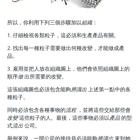
所以，你利用下列三個步驟加以
組織
：
1. 仔細檢視各類粒子，這必須和生產產品有關。
2. 找出每一種粒子需要做出何種改變，才能做成產
品。
3. 雇用並把人放在組織圖上，他們會依照組織圖上的
順序
做
出所需要的改變。
這張組織圖也必須包含能夠
辨識出
上述第一點中的各
種粒子。
同時必須包含各種事物的
流程
，並將這些交給那些會
改變
這些粒子的人。最後，這些事物必須以
產品
的型
式
流出
公司。
舉例來說，一間公司的接待員必須能夠
辨識出
來到她