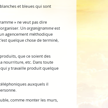
lanches et bleues qui sont
gramme » ne veut pas dire
’organiser. Un
organigramme
est
n un agencement méthodique
 c’est quelque chose de terminé,
 produits, que ce soient des
la nourriture, etc. Dans toute
qui y travaille produit quelque
 téléphoniques auxquels il
personne.
euble, comme monter les murs,