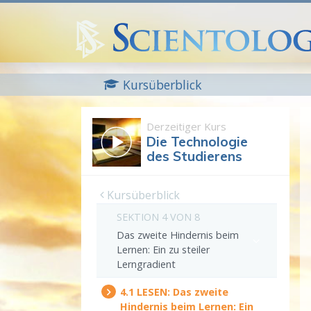
Kursüberblick
Derzeitiger Kurs
Die Technologie
des Studierens
Kursüberblick
SEKTION 4 VON 8
Das zweite Hindernis beim
Lernen: Ein zu steiler
Lerngradient
4.‎1
LESEN:
Das zweite
Hindernis beim Lernen: Ein