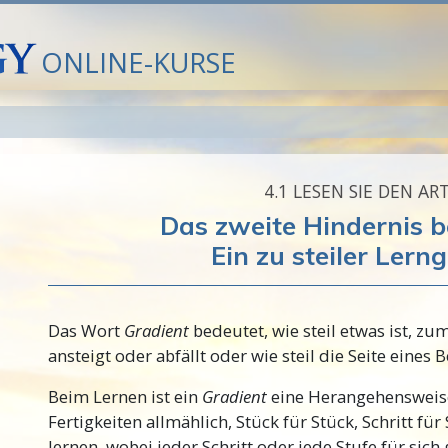
ONLINE-KURSE
4.‎1
LESEN SIE DEN ART
Das zweite Hindernis b
Ein zu steiler Lern
Das Wort
Gradient
bedeutet, wie steil etwas ist, zu
ansteigt oder abfällt oder wie steil die Seite eines B
Beim Lernen ist ein
Gradient
eine Herangehensweis
Fertigkeiten allmählich, Stück für Stück, Schritt fü
lernen, wobei jeder Schritt oder jede Stufe für sic