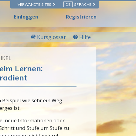
VERWANDTE SITES
DE
SPRACHE
Einloggen
Registrieren
Kursglossar
Hilfe
IKEL
eim Lernen:
gradient
m Beispiel wie sehr ein Weg
erges ist.
e, neue Informationen oder
r Schritt und Stufe um Stufe zu
h genommen leicht gelernt