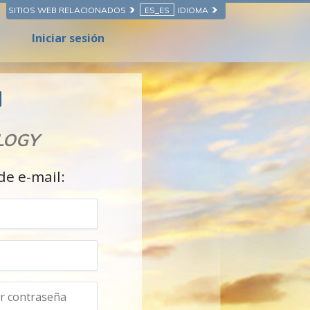
SITIOS WEB RELACIONADOS
ES_ES
IDIOMA
Iniciar sesión
N
LOGY
de e-mail: