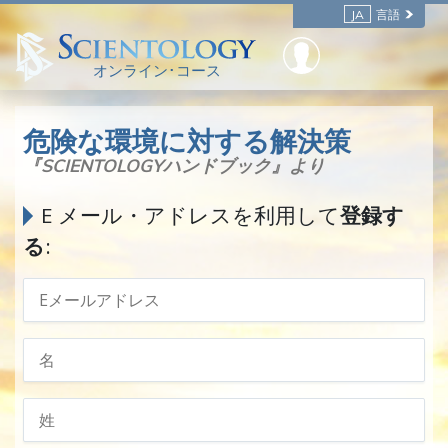
JA
言語
オンライン･コース
危険な環境に対する解決策
『SCIENTOLOGYハンドブック』より
E メール・アドレスを利用して
登録す
る
: