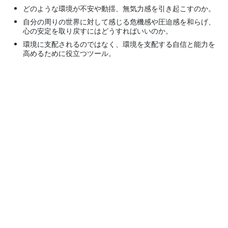
どのような環境が不安や動揺、無気力感を引き起こすのか。
自分の周りの世界に対して感じる危機感や圧迫感を和らげ、
心の安定を取り戻すにはどうすればいいのか。
環境に支配されるのではなく、環境を支配する自信と能力を
高めるために役立つツール。
© 2001–2026 国際Scientology教会。 全著作権登録済。
プライバシーに関する方針
•
クッキーの方針
•
利用規約