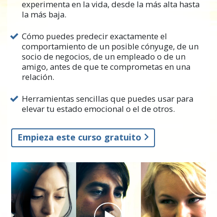
experimenta en la vida, desde la más alta hasta
alguien que está muy callado y triste que
la más baja.
mira al suelo todo el tiempo y tratan de hacer
que se emocione con respecto a algún plan
Cómo puedes predecir exactamente el
que tienen, pero su intento por entusiasmar a
comportamiento de un posible cónyuge, de un
la persona no va a ninguna parte y no saben
socio de negocios, de un empleado o de un
amigo, antes de que te comprometas en una
por qué.
relación.
Hasta ahora, no ha habido una forma clara
Herramientas sencillas que puedes usar para
para comprender cómo la gente cambia
elevar tu estado emocional o el de otros.
varias veces sus emociones durante el día o
incluso están
atorados
en un nivel emocional
durante años.
Empieza este curso gratuito
Pero L. Ronald Hubbard descubrió que en
realidad, existe una
pauta
de
comportamiento emocional que la gente
sigue. Encontró que la gente actúa de formas
que te explican qué emociones están
sintiendo; incluso si esas emociones parecen