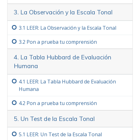
alguien que está aburrido o es feliz. Y puedes
3. La Observación y la Escala Tonal
saber quién va a recibir bien tus
comunicaciones y a contribuir con ellas.
3.‏1
LEER: La Observación y la Escala Tonal
Nota importante
3.‏2
Pon a prueba tu comprensión
Al estudiar este curso, asegúrate muy bien de
no pasar nunca una palabra que no entiendas
4. La Tabla Hubbard de Evaluación
totalmente. La única razón por la que una
Humana
persona abandona un estudio, se siente
confusa o se vuelve incapaz de aprender, es
4.‏1
LEER: La Tabla Hubbard de Evaluación
porque ha pasado una palabra que no ha
Humana
entendido.
Más
4.‏2
Pon a prueba tu comprensión
5. Un Test de la Escala Tonal
5.‏1
LEER: Un Test de la Escala Tonal