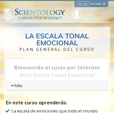
ES_ES
IDIOMA
CURSOS POR INTERNET
LA ESCALA TONAL
EMOCIONAL
PLAN GENERAL DEL CURSO
Bienvenido al curso por Internet
de la Escala Tonal Emocional
Las personas a menudo se preguntan cómo
Más
podrían comprender mejor cómo afecta la
emoción al
comportamiento
humano. Ven a
En este curso aprenderás:
una persona que parece estar molesta y muy
La escala de emociones que todo el mundo
enojada y no saben qué esperar de ella. Ven a