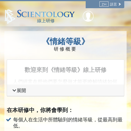
ZH
語言
線上研修
《情緒等級》
研修概要
歡迎來到《情緒等級》線上研修
人們經常在想他們要怎麼做才能更瞭解情緒如何
影響人們的
行為
。他們看到一個人看起來心煩意
展開
亂、非常生氣，卻不知道那個人會發生什麼事。
他們看到一個很安靜、很悲傷的人，他的視線一
在本研修中，你將會學到：
直往下看，他們試著讓他對他們的計畫感到興
奮，但不管他們怎麼做，這個人就是無法感到興
每個人在生活中所體驗到的情緒等級，從最高到最
奮，而他們並不知道原因為何。
低。