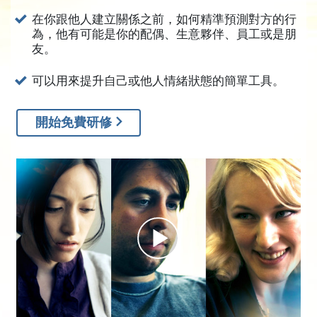
直到現在，人們依然無法清楚瞭解人們的情緒為
在你跟他人建立關係之前，如何精準預測對方的行
何在一天內會起伏不定，甚至卡
在某個情緒等級
為，他有可能是你的配偶、生意夥伴、員工或是朋
友。
好幾年。
但是L. 羅恩 賀伯特發現，那其實是一種人們在
可以用來提升自己或他人情緒狀態的簡單工具。
情緒方面所遵循的行為模式
。就算人們彼此之間
並沒有討論，而那些情緒似乎被隱藏起來，他發
開始免費研修
現透過人類的行為可以告訴你他們感受到什麼情
緒。他同時也發現，這些情緒有一個等級表。他
發現並提供工具，透過觀察這個人的行為、和他
說話的方式，甚至光是看著他的眼睛，就能讓我
們在任何時刻，找出一個人在情緒等級上的位
置。
情緒等級是極為強而有力的工具，幫助你瞭解別
人的情緒，而且可以預測
他們的行為。使用情緒
等級，不論何時，你都知道該對人們有何期待：
一個生氣的人、一個長期安靜而悲傷的人，或是