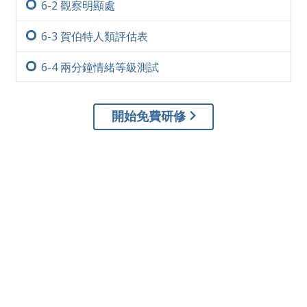
6-‏2
觀察明顯處
6-‏3
賀伯特人類評估表
6-‏4
兩分鐘情緒等級測試
開始免費研修