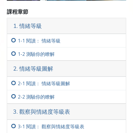
感到無聊或快樂的人。你知道你可以預期誰能接
收你的溝通，並有所回饋。
課程章節
重要說明
1. 情緒等級
研讀本研修時，要十分確定自己沒有跳過任何一
1-‏1
閱讀： 情緒等級
個沒有完全瞭解的字詞。一個人會放棄某一科
目、感到困惑或無法學習，唯一的原因，就是他
1-‏2
測驗你的瞭解
跳過了一個不瞭解的字詞。
更多
2. 情緒等級圖解
2-‏1
閱讀： 情緒等級圖解
2-‏2
測驗你的瞭解
3. 觀察與情緒度等級表
3-‏1
閱讀： 觀察與情緒度等級表