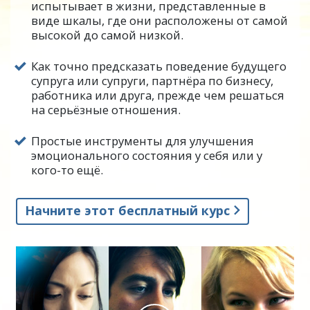
испытывает в жизни, представленные в
расстроенным, или очень сердится, они
виде шкалы, где они расположены от самой
не знают, чего от него ожидать. Они
высокой до самой низкой.
видят кого-то очень тихого, грустного,
постоянно глядящего вниз, и пытаются
Как точно предсказать поведение будущего
супруга или супруги, партнёра по бизнесу,
заразить человека энтузиазмом
работника или друга, прежде чем решаться
относительно какого-нибудь своего
на серьёзные отношения.
плана, но эти попытки проваливаются,
и они не знают, почему.
Простые инструменты для улучшения
эмоционального состояния у себя или у
До сих пор не существовало чёткого
кого-то ещё.
способа понять, каким образом эмоции
людей иногда могут изменяться на
Начните этот бесплатный курс
протяжении дня, или же
застревать
на
одном уровне на годы.
Однако Л. Рон Хаббард обнаружил, что на
самом деле существует
шаблон
эмоционального поведения людей. Он