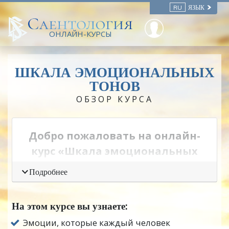
RU
ЯЗЫК
ОНЛАЙН-КУРСЫ
ШКАЛА ЭМОЦИОНАЛЬНЫХ
ТОНОВ
ОБЗОР КУРСА
Добро пожаловать на онлайн-
курс «Шкала эмоциональных
тонов»
Подробнее
Люди часто задавались вопросом, как им
научиться лучше понимать воздействие
На этом курсе вы узнаете:
эмоций на
поведение
других. Видя
Эмоции, которые каждый человек
человека, который выглядит