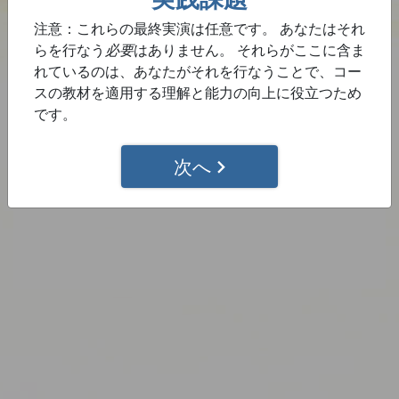
の人に告げてはいけません。 これは単に
あなた
が観
注意：これらの最終実演は任意です。 あなたはそれ
察するのを助けるためのあなたのドリルです。
らを行なう
必要
はありません。 それらがここに含ま
れているのは、あなたがそれを行なうことで、コー
人々の話し方や振る舞いで、その人のトーン・レベ
スの教材を適用する理解と能力の向上に役立つため
ルを見ることに自信を持つまで、これを続けてくだ
です。
さい。
次へ
このステップを完了