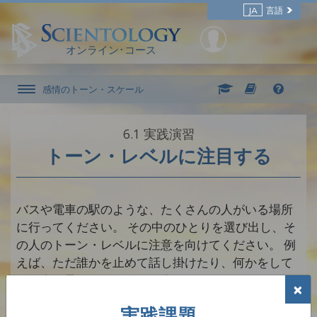
JA
言語
オンライン･コース
感情のトーン・スケール
6.‎1
実践演習
トーン・レベルに注目する
バスや電車の駅のような、たくさんの人がいる場所
に行ってください。 その中のひとりを選び出し、そ
の人のトーン・レベルに注意を向けてください。 例
えば、ただ誰かを止めて話し掛けたり、何かをして
いる人を見たりして、その人がどのトーン・レベル
×
にいるか突き止めることができるか見てください。
実践課題
その人がどのトーン・レベルにいると思うのか、そ