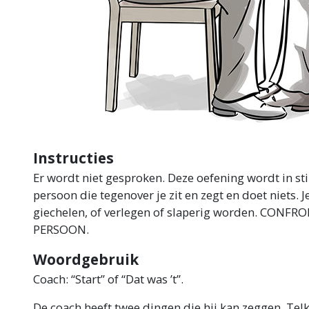
Instructies
Er wordt niet gesproken. Deze oefening wordt in stil
persoon die tegenover je zit en zegt en doet niets. 
giechelen, of verlegen of slaperig worden.
CONFRON
PERSOON.
Woordgebruik
Coach: “Start” of “Dat was ’t”.
De coach heeft twee dingen die hij kan zeggen. Te