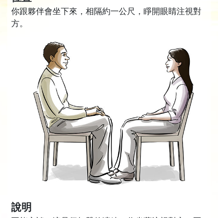
你跟夥伴會坐下來，相隔約一公尺，睜開眼睛注視對
方。
說明