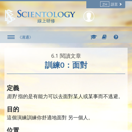
ZH
語言
線上研修
《溝通》
6.‎1
閱讀文章
訓練0：面對
定義
面對
指的是有能力可以去面對某人或某事而不逃避。
目的
這個演練訓練你舒適地
面對
另一個人。
位置