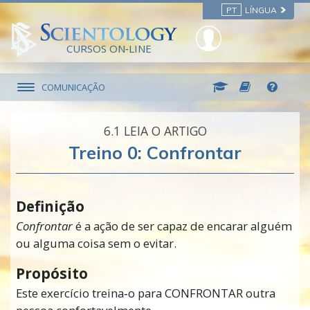
PT
LÍNGUA
CURSOS ON‑LINE
COMUNICAÇÃO
6.‎1
LEIA O ARTIGO
Treino 0: Confrontar
Definição
Confrontar
é a ação de ser capaz de encarar alguém
ou alguma coisa sem o evitar.
Propósito
Este exercício treina‑o para
CONFRONTAR
outra