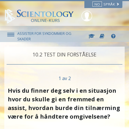
NO
SPRÅK
ONLINE-KURS
ASSISTER FOR SYKDOMMER OG
SKADER
10.‎2
TEST DIN FORSTÅELSE
1 av 2
Hvis du finner deg selv i en situasjon
hvor du skulle gi en fremmed en
assist, hvordan burde din tilnærming
være for å håndtere omgivelsene?