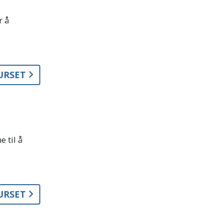
r å
KURSET
 til å
KURSET