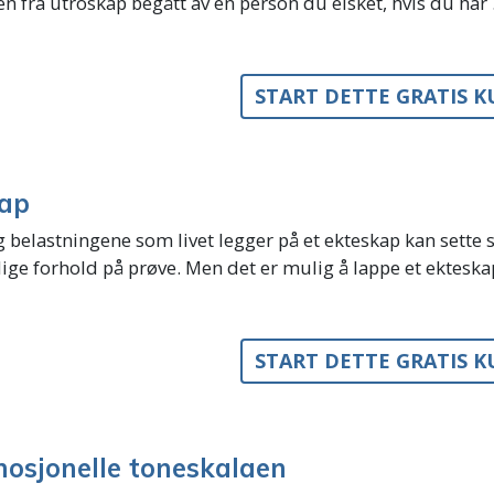
en fra utroskap begått av en person du elsket, hvis du har .
START DETTE GRATIS 
kap
g belastningene som livet legger på et ekteskap kan sette 
lige forhold på prøve. Men det er mulig å lappe et ektes
START DETTE GRATIS 
osjonelle toneskalaen