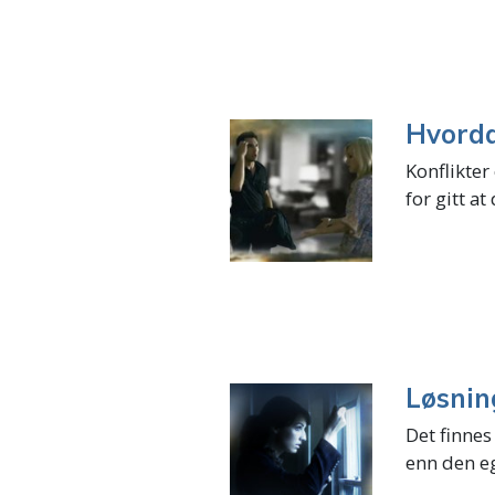
Hvorda
Konflikter
for gitt at
Løsning
Det finnes
enn den eg