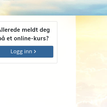
llerede meldt deg
på et online-kurs?
Logg inn