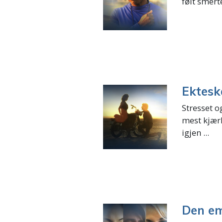
følt smert
Ektes
Stresset o
mest kjær
igjen ...
Den em