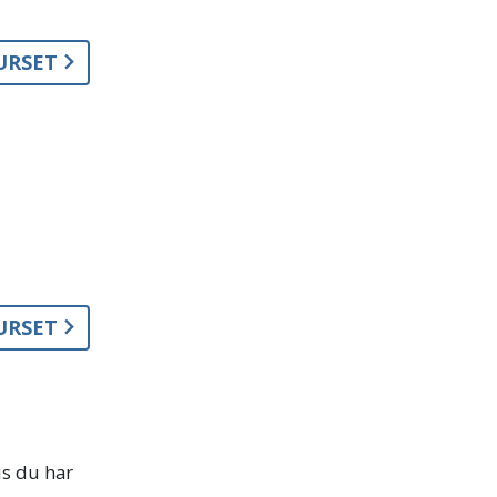
KURSET
KURSET
is du har