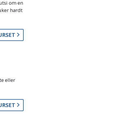
rutsi om en
ruker hardt
KURSET
e eller
KURSET