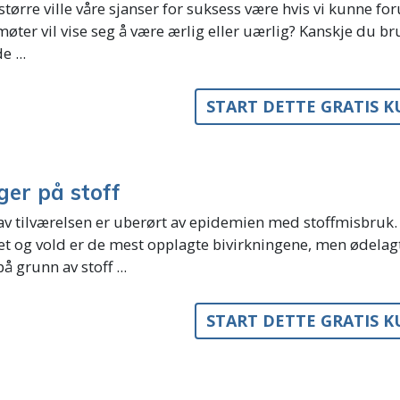
tørre ville våre sjanser for suksess være hvis vi kunne fo
møter vil vise seg å være ærlig eller uærlig? Kanskje du b
e ...
START DETTE GRATIS 
ger på stoff
av tilværelsen er uberørt av epidemien med stoffmisbruk.
et og vold er de mest opplagte bivirkningene, men ødelagt
på grunn av stoff ...
START DETTE GRATIS 