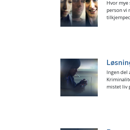
Hvor mye s
person vi 
tilkjemped
Løsnin
Ingen del 
Kriminalit
mistet liv 