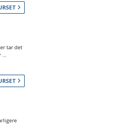
KURSET
er tar det
...
KURSET
arligere