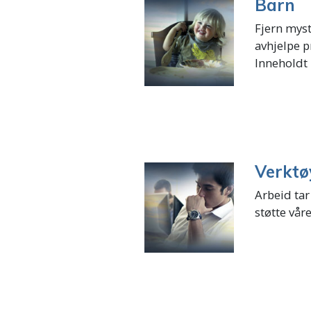
Barn
Fjern myst
avhjelpe 
Inneholdt i
Verktø
Arbeid tar
støtte våre