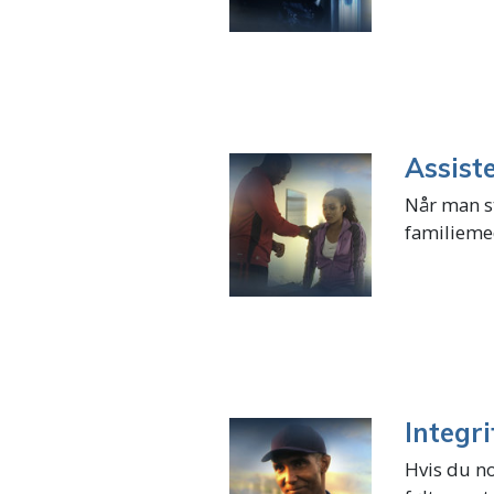
Assist
Når man st
familieme
Integri
Hvis du no