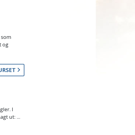
» som
t og
KURSET
ler. I
t ut: ...