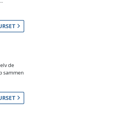
..
KURSET
selv de
kap sammen
KURSET