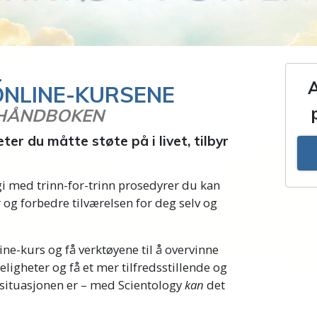
L
A
ONLINE-KURSENE
 HÅNDBOKEN
ter du måtte støte på i livet, tilbyr
gi med trinn-for-trinn prosedyrer du kan
 og forbedre tilværelsen for deg selv og
ne-kurs og få verktøyene til å overvinne
eligheter og få et mer tilfredsstillende og
a situasjonen er – med Scientology
kan
det