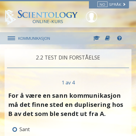
NO
SPRÅK
ONLINE-KURS
KOMMUNIKASJON
2.‎2
TEST DIN FORSTÅELSE
1 av 4
For å være en sann kommunikasjon
må det finne sted en duplisering hos
B
av det som ble sendt ut fra
A
.
Sant