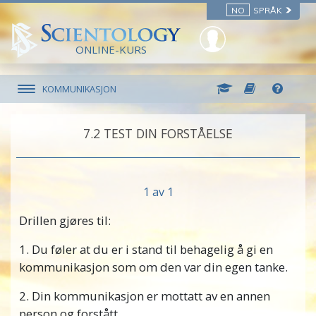
NO
SPRÅK
ONLINE-KURS
KOMMUNIKASJON
7.‎2
TEST DIN FORSTÅELSE
1 av 1
Drillen gjøres til:
1. Du føler at du er i stand til behagelig å gi en
kommunikasjon som om den var din egen tanke.
2. Din kommunikasjon er mottatt av en annen
person og forstått.