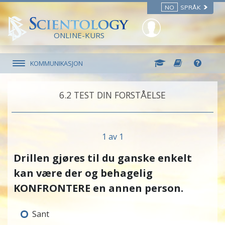
NO
SPRÅK
ONLINE-KURS
KOMMUNIKASJON
6.‎2
TEST DIN FORSTÅELSE
1 av 1
Drillen gjøres til du ganske enkelt
kan være der og behagelig
KONFRONTERE en annen person.
Sant