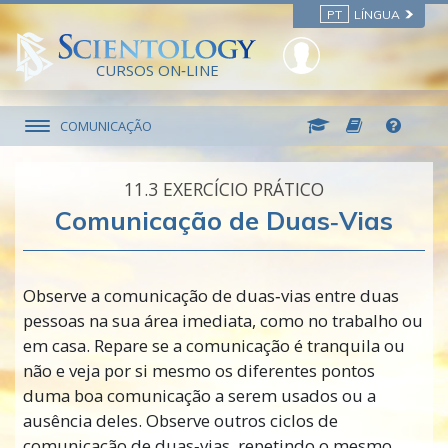
PT
LÍNGUA
CURSOS ON‑LINE
COMUNICAÇÃO
11.‎3
EXERCÍCIO PRÁTICO
Comunicação de Duas‑Vias
Observe a comunicação de
duas‑vias
entre duas
pessoas na sua área imediata, como no trabalho ou
em casa. Repare se a comunicação é tranquila ou
não e veja por si mesmo os diferentes pontos
duma boa comunicação a serem usados ou a
ausência deles. Observe outros ciclos de
comunicação de
duas‑vias
, repetindo o mesmo