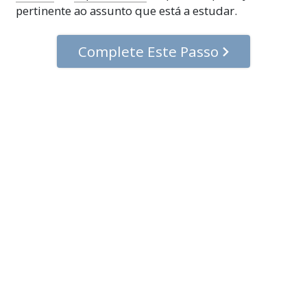
pertinente ao assunto que está a estudar.
Complete Este Passo
© 2001–2026 Igreja de Scientology Internacional. Todos os Direitos
Reservados.