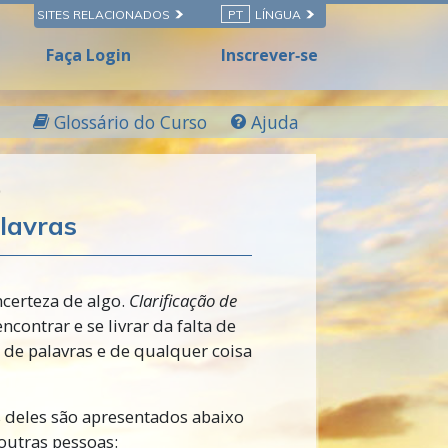
SITES RELACIONADOS
PT
LÍNGUA
Faça Login
Inscrever‑se
Glossário do Curso
Ajuda
O
alavras
incerteza de algo.
Clarificação de
contrar e se livrar da falta de
de palavras e de qualquer coisa
s deles são apresentados abaixo
 outras pessoas: