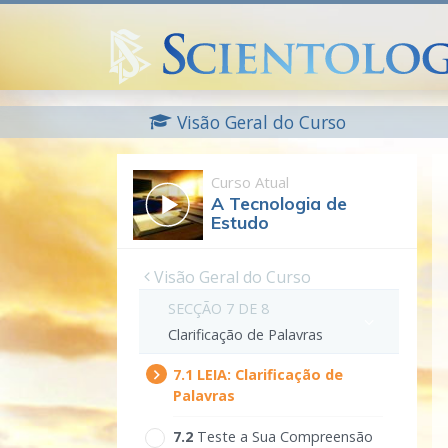
Visão Geral do Curso
Curso Atual
A Tecnologia de
Estudo
Visão Geral do Curso
SECÇÃO 7 DE 8
Clarificação de Palavras
7.‎1
LEIA:
Clarificação de
Palavras
7.‎2
Teste a Sua Compreensão