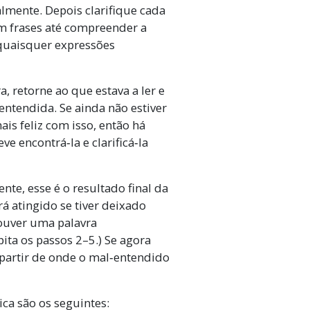
lmente. Depois clarifique cada
em frases até compreender a
e quaisquer expressões
 retorne ao que estava a ler e
entendida. Se ainda não estiver
is feliz com isso, então há
e encontrá‑la e clarificá‑la
e, esse é o resultado final da
rá atingido se tiver deixado
ouver uma palavra
pita os passos 2–5.) Se agora
 partir de onde o mal‑entendido
ica são os seguintes: