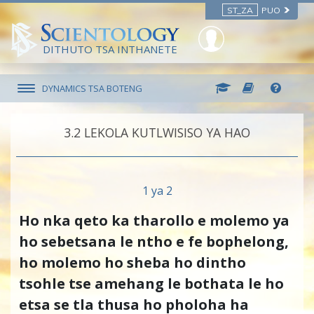
ST_ZA
PUO
DITHUTO TSA INTHANETE
DYNAMICS TSA BOTENG
3.‎2
LEKOLA KUTLWISISO YA HAO
1 ya 2
Ho nka qeto ka tharollo e molemo ya
ho sebetsana le ntho e fe bophelong,
ho molemo ho sheba ho dintho
tsohle tse amehang le bothata le ho
etsa se tla thusa ho pholoha ha