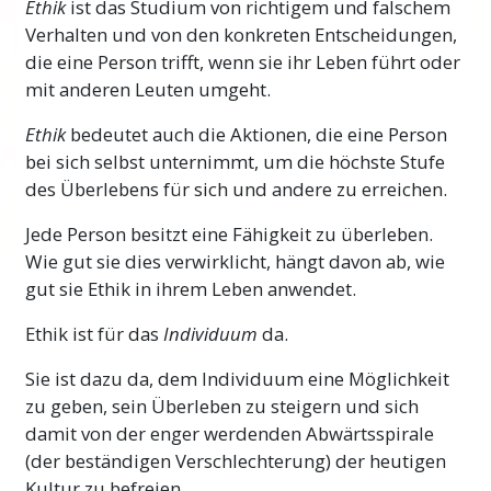
Ethik
ist das Studium von richtigem und falschem
Verhalten und von den konkreten Entscheidungen,
Mit den wirklichen Lösungen und praktischen
die eine Person trifft, wenn sie ihr Leben führt oder
Schritten, die Sie in diesem Kurs lernen
mit anderen Leuten umgeht.
werden, haben Sie reelle Hilfsmittel, mit
denen Sie sich selbst sowie Ihren Freunden,
Ethik
bedeutet auch die Aktionen, die eine Person
Ihrer Familie, Ihren Unternehmen und sogar
bei sich selbst unternimmt, um die höchste Stufe
Ihrer ganzen Gemeinde helfen können.
des Überlebens für sich und andere zu erreichen.
Wichtiger Hinweis
Jede Person besitzt eine Fähigkeit zu überleben.
Wie gut sie dies verwirklicht, hängt davon ab, wie
Achten Sie bei diesem Kurs sehr sorgfältig
gut sie Ethik in ihrem Leben anwendet.
darauf, dass Sie niemals über ein Wort
hinweggehen, das Sie nicht vollständig
Ethik ist für das
Individuum
da.
verstehen. Der einzige Grund, warum jemand
Sie ist dazu da, dem Individuum eine Möglichkeit
ein Studium aufgibt, verwirrt oder
zu geben, sein Überleben zu steigern und sich
lernunfähig wird, liegt darin, dass er über ein
damit von der enger werdenden Abwärtsspirale
nicht verstandenes Wort hinweggegangen ist.
(der beständigen Verschlechterung) der heutigen
Mehr
Kultur zu befreien.