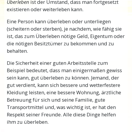
Überleben
ist der Umstand, dass man fortgesetzt
schlecht laufen.
existieren oder weiterleben kann.
Ein allgemein üblicher Rat ist heutzutage,
Eine Person kann überleben oder unterliegen
einfach aus der schlechten Erfahrung „zu
(scheitern oder sterben), je nachdem, wie fähig sie
lernen und zu wachsen“. Aber das ist keine
ist, das zum Überleben nötige Geld, Eigentum oder
Hilfe und sagt Ihnen nicht, was Sie tatsächlich
die nötigen Besitztümer zu bekommen und zu
tun
können.
behalten.
Und wie steht es damit, wenn die Dinge
Die Sicherheit einer guten Arbeitsstelle zum
anfangen, sehr gut zu laufen – wie kann man
Beispiel bedeutet, dass man einigermaßen gewiss
seinen Erfolg beibehalten?
sein kann, gut überleben zu können. Jemand, der
L. Ron Hubbard hat eine brauchbare Methode
gut verdient, kann sich bessere und wetterfestere
entwickelt, um den genauen Zustand eines
Kleidung leisten, eine bessere Wohnung, ärztliche
jeden Teils Ihres Lebens herauszufinden, und
Betreuung für sich und seine Familie, gute
er legte die
genauen Schritte
dar, wie man den
Transportmittel und, was wichtig ist, er hat den
Zustand verbessern kann.
Respekt seiner Freunde. Alle diese Dinge helfen
ihm zu überleben.
Diese Formeln funktionieren, weil sie auf den
Naturgesetzen des Lebens basieren.