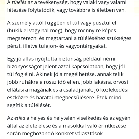
A
túlélés
az a tevékenység, hogy valaki vagy valami
tapasztalataidból”. De ez semennyit nem
létezése folytatódik, vagy továbbra is életben van.
segít, és nem mondja meg, hogy mit tudsz
A személy attól függően él túl vagy pusztul el
valójában
tenni.
(bukik el vagy hal meg), hogy mennyire képes
És mi a helyzet akkor, amikor a dolgok
megszerezni és megtartani a túléléséhez szükséges
kezdenek nagyon jól menni – hogyan tudjuk
pénzt, illetve tulajon- és vagyontárgyakat.
fenntartani a sikerünket?
Egy jó állás nyújtotta biztonság például némi
L. Ron Hubbard kikutatott egy működőképes
bizonyosságot jelent azzal kapcsolatban, hogy jól
módszert arra, hogy megtudd az életed
túl fog élni. Akinek jó a megélhetése, annak telik
bármely részének pontos állapotát, és
jobb ruhákra a rossz idő ellen, jobb lakásra, orvosi
lefektette a
pontos lépéseket
ahhoz, hogy
ellátásra magának és a családjának, jó közlekedési
hogyan lehet javítani rajta.
eszközre és barátai megbecsülésére. Ezek mind
segítik a túlélését.
Ezek a formulák (lépésenként megadott
előírások, módszerek valami elérésére) azért
Az
etika
a helyes és helytelen viselkedés és az egyén
működnek, mert az élet természeti törvényein
által az élete élése és a másokkal való érintkezése
alapulnak.
során meghozandó konkrét választások