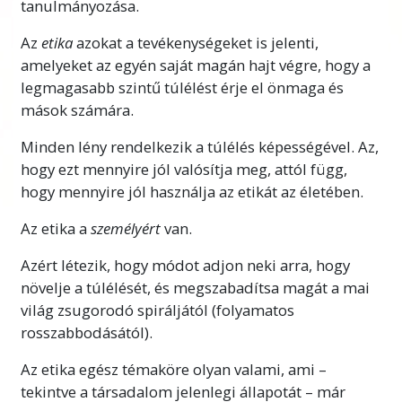
tanulmányozása.
Azokkal a valódi megoldásokkal és gyakorlati
lépésekkel, amelyeket ezen a tanfolyamon
Az
etika
azokat a tevékenységeket is jelenti,
fogsz megtanulni, valódi eszközeid lesznek,
amelyeket az egyén saját magán hajt végre, hogy a
hogy segíthess önmagadnak és a barátaidnak,
legmagasabb szintű túlélést érje el önmaga és
a családodnak, a vállalkozásodnak, sőt az
mások számára.
egész környékednek.
Minden lény rendelkezik a túlélés képességével. Az,
Fontos figyelmeztetés
hogy ezt mennyire jól valósítja meg, attól függ,
hogy mennyire jól használja az etikát az életében.
E tanfolyam végzése során nagyon vigyázz,
hogy soha még véletlenül se menj át egy olyan
Az etika a
személyért
van.
szón, amelyet nem teljesen értesz! Egy
Azért létezik, hogy módot adjon neki arra, hogy
személy csakis azért hagyja abba valaminek a
növelje a túlélését, és megszabadítsa magát a mai
tanulását, azért zavarodik össze, illetve azért
világ zsugorodó spiráljától (folyamatos
válik képtelenné valaminek a megtanulására,
rosszabbodásától).
mert átment egy olyan szón, amelyet nem
értett meg.
Több
Az etika egész témaköre olyan valami, ami –
tekintve a társadalom jelenlegi állapotát – már