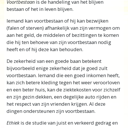
Voortbestaan
is de handeling van het blijven
Normaal advies bestaat vandaag de dag enkel
bestaan of het in leven blijven.
maar uit “groeien en leren” van de slechte
Iemand kan voortbestaan of hij kan bezwijken
ervaring. Maar dat helpt niet en vertelt je niet
(falen of sterven) afhankelijk van zijn vermogen om
wat je nou echt kunt
doen
.
aan het geld, de middelen of bezittingen te komen
En wat nu als de dingen heel goed beginnen
die hij ten behoeve van zijn voortbestaan nodig
te gaan – hoe kun je je succes dan in stand
heeft en of hij deze kan behouden.
houden?
De zekerheid van een goede baan betekent
L. Ron Hubbard onderzocht een bruikbare
bijvoorbeeld enige zekerheid dat je goed zult
methode om de exacte conditie voor elk deel
voortbestaan. Iemand die een goed inkomen heeft,
van je leven te ontdekken, en hij zette de
kan zich betere kleding tegen het weer veroorloven
exacte stappen
uiteen om die te verbeteren.
en een beter huis, kan de ziektekosten voor zichzelf
en zijn gezin dekken, een degelijke auto rijden en
Deze formules werken omdat ze gebaseerd
het respect van zijn vrienden krijgen. Al deze
zijn op de natuurwetten van het leven.
dingen ondersteunen zijn voortbestaan.
Met de echte oplossingen en praktische
Ethiek
is de studie van juist en verkeerd gedrag en
stappen die je in deze cursus zult leren, zul je