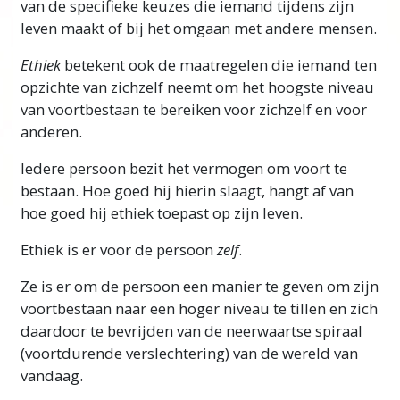
van de specifieke keuzes die iemand tijdens zijn
echte tools verkrijgen om jezelf te helpen, en
leven maakt of bij het omgaan met andere mensen.
ook je vrienden, je familie, je zakelijke
activiteiten en zelfs de hele gemeenschap.
Ethiek
betekent ook de maatregelen die iemand ten
opzichte van zichzelf neemt om het hoogste niveau
Belangrijke aantekening
van voortbestaan te bereiken voor zichzelf en voor
anderen.
Wees er tijdens het bestuderen van deze
cursus heel zeker van dat je nooit voorbij een
Iedere persoon bezit het vermogen om voort te
woord gaat dat je niet volledig begrijpt. De
bestaan. Hoe goed hij hierin slaagt, hangt af van
enige reden dat iemand een studie opgeeft,
hoe goed hij ethiek toepast op zijn leven.
verward raakt of niet kan leren, is dat hij of zij
voorbij een woord is gegaan dat niet was
Ethiek is er voor de persoon
zelf
.
begrepen.
Meer
Ze is er om de persoon een manier te geven om zijn
voortbestaan naar een hoger niveau te tillen en zich
daardoor te bevrijden van de neerwaartse spiraal
(voortdurende verslechtering) van de wereld van
vandaag.